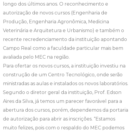
longo dos últimos anos. O reconhecimento e
Engenharia de Software
Ensalamento
Editais
autorização de novos cursos (Engenharia de
Produção, Engenharia Agronômica, Medicina
Engenharia Elétrica
Horário de Aulas
Extensão
Veterinária e Arquitetura e Urbanismo) e também o
recente recredenciamento da instituição apontando
Engenharia Mecânica
Manual do Acadêmico
Infocampo
Campo Real como a faculdade particular mais bem
Farmácia
Manual de Formatura
Intercampo
avaliada pelo MEC na região.
Para ofertar os novos cursos, a instituição investiu na
Fisioterapia
Manual de Trabalhos Acadêmicos
Logos Campo Real
construção de um Centro Tecnológico, onde serão
ministradas as aulas e instalados os novos laboratórios.
Medicina
Minha Biblioteca
NAPP e NAPC
Segundo o diretor geral da instituição, Prof. Edson
Medicina Veterinária
Núcleo de Apoio Psicopedagógico
Portal do Egresso
Aires da Silva, já temos um parecer favorável para a
abertura dos cursos, porém, dependemos da portaria
Nutrição
Ouvidoria
Portal do RH
de autorização para abrir as inscrições. “Estamos
muito felizes, pois com o respaldo do MEC podemos
Odontologia
Plano de Ensino
Programa de Monitoria