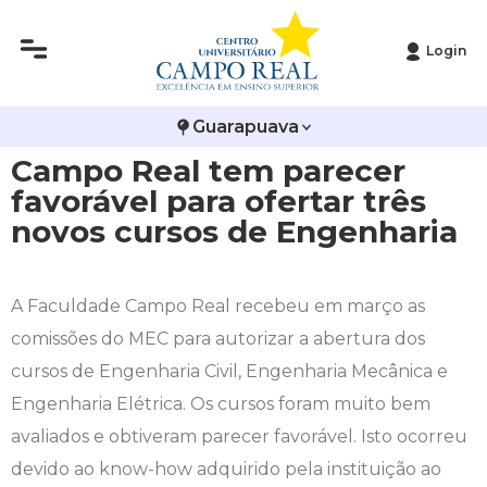
Login
Histórico
Administração
Vestibular de Inverno
2ª Via de Boleto
Avalie a Campo Real
Guarapuava
Reitoria
Arquitetura e Urbanismo
Vestibular de Medicina
Atestado de Matrícula
Bolsas e Incentivos
Campo Real tem parecer
Infraestrutura
Biomedicina
Atividades Complementares e Sociais
CPA
favorável para ofertar três
novos cursos de Engenharia
Editais
Ciências Contábeis
Biblioteca
COLAP
Publicações Institucionais
Direito
Calendário Acadêmico
Comissão de Ética no Uso de Animais
A Faculdade Campo Real recebeu em março as
comissões do MEC para autorizar a abertura dos
Enfermagem
Calendário de Provas
Comitê de Ética em Pesquisa
cursos de Engenharia Civil, Engenharia Mecânica e
Engenharia Elétrica. Os cursos foram muito bem
Engenharia Agronômica
Carteirinha de Estudante
Diploma Digital
avaliados e obtiveram parecer favorável. Isto ocorreu
devido ao know-how adquirido pela instituição ao
Engenharia Civil
Central de Estágios - TCC
Educação em Direitos Humanos