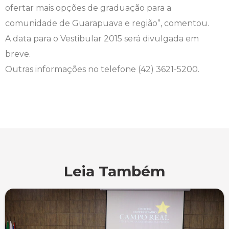
ofertar mais opções de graduação para a
comunidade de Guarapuava e região”, comentou.
Psicologia
Segunda Chamada
Publicações Científicas
A data para o Vestibular 2015 será divulgada em
Publicidade e Propaganda
Seguro Escolar
Revistas Campo Real
breve.
Outras informações no telefone (42) 3621-5200.
Sapien
WhatsApp Campo Real
Simulado Preparatório
Leia Também