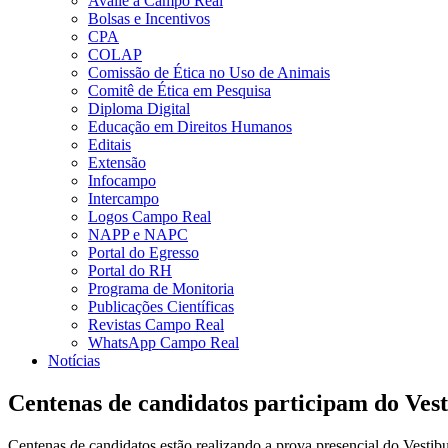
Avalie a Campo Real
Bolsas e Incentivos
CPA
COLAP
Comissão de Ética no Uso de Animais
Comitê de Ética em Pesquisa
Diploma Digital
Educação em Direitos Humanos
Editais
Extensão
Infocampo
Intercampo
Logos Campo Real
NAPP e NAPC
Portal do Egresso
Portal do RH
Programa de Monitoria
Publicações Científicas
Revistas Campo Real
WhatsApp Campo Real
Notícias
Centenas de candidatos participam do Vest
Centenas de candidatos estão realizando a prova presencial do Vestibu