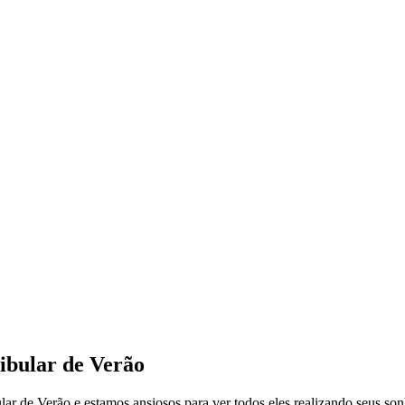
ibular de Verão
lar de Verão e estamos ansiosos para ver todos eles realizando seus son