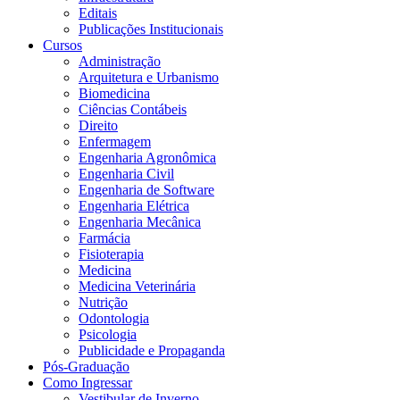
Editais
Publicações Institucionais
Cursos
Administração
Arquitetura e Urbanismo
Biomedicina
Ciências Contábeis
Direito
Enfermagem
Engenharia Agronômica
Engenharia Civil
Engenharia de Software
Engenharia Elétrica
Engenharia Mecânica
Farmácia
Fisioterapia
Medicina
Medicina Veterinária
Nutrição
Odontologia
Psicologia
Publicidade e Propaganda
Pós-Graduação
Como Ingressar
Vestibular de Inverno