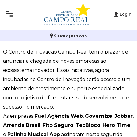
Login
Histórico
Administração
Vestibular de Inverno
2ª Via de Boleto
Avalie a Campo Real
Centro de Inovação dá boas-vindas às empresas
Guarapuava
Reitoria
Arquitetura e Urbanismo
Vestibular de Medicina
Atestado de Matrícula
Bolsas e Incentivos
incubadas
O Centro de Inovação Campo Real tem o prazer de
Infraestrutura
Biomedicina
Atividades Complementares e Sociais
CPA
anunciar a chegada de novas empresas ao
Editais
Ciências Contábeis
Biblioteca
COLAP
ecossistema inovador. Essas iniciativas, agora
incubadas no Centro de Inovação terão acesso a um
Publicações Institucionais
Direito
Calendário Acadêmico
Comissão de Ética no Uso de Animais
ambiente de crescimento e suporte especializado,
com o objetivo de fomentar seu desenvolvimento e
Enfermagem
Calendário de Provas
Comitê de Ética em Pesquisa
sucesso no mercado.
As empresas
Fuel Agência Web
,
Governize
,
Jobber
,
Engenharia Agronômica
Carteirinha de Estudante
Diploma Digital
Arrenda Brasil
,
Fito Seguro
,
TecBloco
,
Hero Time
Engenharia Civil
Central de Estágios - TCC
Educação em Direitos Humanos
e
Palinha Musical App
assinaram nesta segunda-