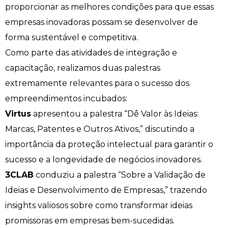
proporcionar as melhores condições para que essas
empresas inovadoras possam se desenvolver de
Psicologia
Segunda Chamada
Publicações Científicas
forma sustentável e competitiva.
Publicidade e Propaganda
Seguro Escolar
Revistas Campo Real
Como parte das atividades de integração e
capacitação, realizamos duas palestras
Sapien
WhatsApp Campo Real
extremamente relevantes para o sucesso dos
empreendimentos incubados:
Simulado Preparatório
Virtus
apresentou a palestra “Dê Valor às Ideias:
Marcas, Patentes e Outros Ativos,” discutindo a
importância da proteção intelectual para garantir o
sucesso e a longevidade de negócios inovadores.
3CLAB
conduziu a palestra “Sobre a Validação de
Ideias e Desenvolvimento de Empresas,” trazendo
insights valiosos sobre como transformar ideias
promissoras em empresas bem-sucedidas.