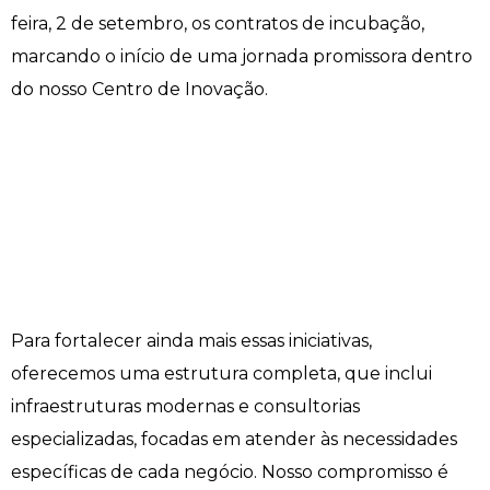
feira, 2 de setembro, os contratos de incubação,
Engenharia de Software
Ensalamento
Editais
marcando o início de uma jornada promissora dentro
do nosso Centro de Inovação.
Engenharia Elétrica
Horário de Aulas
Extensão
Engenharia Mecânica
Manual do Acadêmico
Infocampo
Farmácia
Manual de Formatura
Intercampo
Fisioterapia
Manual de Trabalhos Acadêmicos
Logos Campo Real
Medicina
Minha Biblioteca
NAPP e NAPC
Para fortalecer ainda mais essas iniciativas,
Medicina Veterinária
Núcleo de Apoio Psicopedagógico
Portal do Egresso
oferecemos uma estrutura completa, que inclui
infraestruturas modernas e consultorias
Nutrição
Ouvidoria
Portal do RH
especializadas, focadas em atender às necessidades
específicas de cada negócio. Nosso compromisso é
Odontologia
Plano de Ensino
Programa de Monitoria