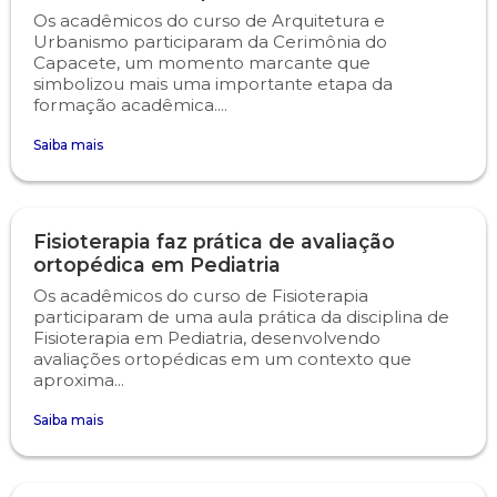
Os acadêmicos do curso de Arquitetura e
Urbanismo participaram da Cerimônia do
Psicologia
Segunda Chamada
Publicações Científicas
Capacete, um momento marcante que
simbolizou mais uma importante etapa da
formação acadêmica....
Publicidade e Propaganda
Seguro Escolar
Revistas Campo Real
Saiba mais
Sapien
WhatsApp Campo Real
Simulado Preparatório
Fisioterapia faz prática de avaliação
ortopédica em Pediatria
Os acadêmicos do curso de Fisioterapia
participaram de uma aula prática da disciplina de
Fisioterapia em Pediatria, desenvolvendo
avaliações ortopédicas em um contexto que
aproxima...
Saiba mais