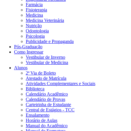
Farmácia
Fisioterapia
Medicina
Medicina Veterinária
Nutrição
Odontologia
Psicologia
Publicidade e Propaganda
Pós-Graduação
Como Ingressar
Vestibular de Inverno
Vestibular de Medicina
Alunos
2ª Via de Boleto
Atestado de Matrícula
Atividades Complementares e Sociais
Biblioteca
Calendário Acadêmico
Calendário de Provas
Carteirinha de Estudante
Central de Estágios - TCC
Ensalamento
Horário de Aulas
Manual do Acadêmico
Manual de Formatura