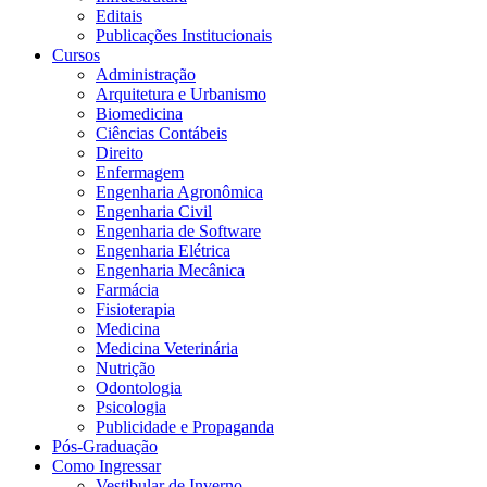
Editais
Publicações Institucionais
Cursos
Administração
Arquitetura e Urbanismo
Biomedicina
Ciências Contábeis
Direito
Enfermagem
Engenharia Agronômica
Engenharia Civil
Engenharia de Software
Engenharia Elétrica
Engenharia Mecânica
Farmácia
Fisioterapia
Medicina
Medicina Veterinária
Nutrição
Odontologia
Psicologia
Publicidade e Propaganda
Pós-Graduação
Como Ingressar
Vestibular de Inverno