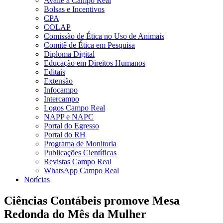
Avalie a Campo Real
Bolsas e Incentivos
CPA
COLAP
Comissão de Ética no Uso de Animais
Comitê de Ética em Pesquisa
Diploma Digital
Educação em Direitos Humanos
Editais
Extensão
Infocampo
Intercampo
Logos Campo Real
NAPP e NAPC
Portal do Egresso
Portal do RH
Programa de Monitoria
Publicações Científicas
Revistas Campo Real
WhatsApp Campo Real
Notícias
Ciências Contábeis promove Mesa
Redonda do Mês da Mulher