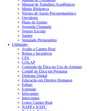
Manual de Trabalhos Acadêmicos
Minha Biblioteca
Núcleo de Apoio Psicopedagógico
Ouvidoria
Plano de Ensino
Segunda Chamada
Seguro Escolar
Sapien
Simulado Preparatório
Utilidades
Avalie a Campo Real
Bolsas e Incentivos
CPA
COLAP
Comissão de Ética no Uso de Animais
Comitê de Ética em Pesquisa
Diploma Digital
Educação em Direitos Humanos
Editais
Extensão
Infocampo
Intercampo
Logos Campo Real
NAPP e NAPC