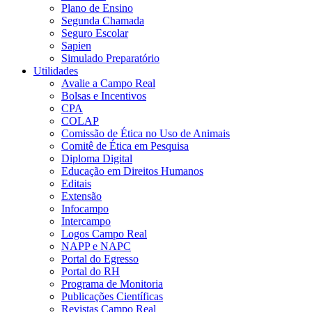
Plano de Ensino
Segunda Chamada
Seguro Escolar
Sapien
Simulado Preparatório
Utilidades
Avalie a Campo Real
Bolsas e Incentivos
CPA
COLAP
Comissão de Ética no Uso de Animais
Comitê de Ética em Pesquisa
Diploma Digital
Educação em Direitos Humanos
Editais
Extensão
Infocampo
Intercampo
Logos Campo Real
NAPP e NAPC
Portal do Egresso
Portal do RH
Programa de Monitoria
Publicações Científicas
Revistas Campo Real