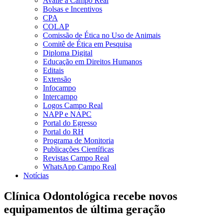
Avalie a Campo Real
Bolsas e Incentivos
CPA
COLAP
Comissão de Ética no Uso de Animais
Comitê de Ética em Pesquisa
Diploma Digital
Educação em Direitos Humanos
Editais
Extensão
Infocampo
Intercampo
Logos Campo Real
NAPP e NAPC
Portal do Egresso
Portal do RH
Programa de Monitoria
Publicações Científicas
Revistas Campo Real
WhatsApp Campo Real
Notícias
Clínica Odontológica recebe novos
equipamentos de última geração