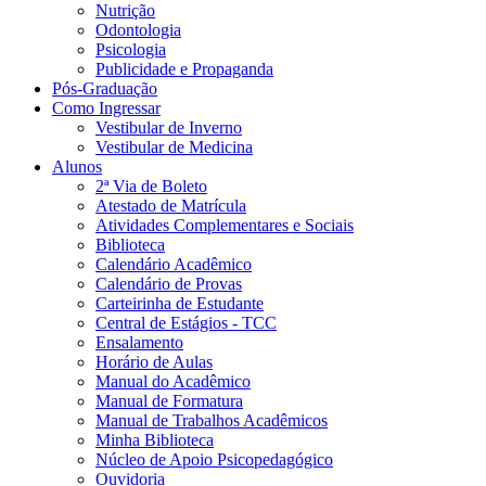
Nutrição
Odontologia
Psicologia
Publicidade e Propaganda
Pós-Graduação
Como Ingressar
Vestibular de Inverno
Vestibular de Medicina
Alunos
2ª Via de Boleto
Atestado de Matrícula
Atividades Complementares e Sociais
Biblioteca
Calendário Acadêmico
Calendário de Provas
Carteirinha de Estudante
Central de Estágios - TCC
Ensalamento
Horário de Aulas
Manual do Acadêmico
Manual de Formatura
Manual de Trabalhos Acadêmicos
Minha Biblioteca
Núcleo de Apoio Psicopedagógico
Ouvidoria