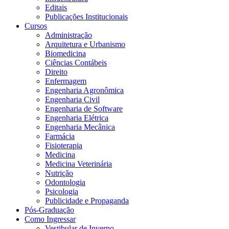
Editais
Publicações Institucionais
Cursos
Administração
Arquitetura e Urbanismo
Biomedicina
Ciências Contábeis
Direito
Enfermagem
Engenharia Agronômica
Engenharia Civil
Engenharia de Software
Engenharia Elétrica
Engenharia Mecânica
Farmácia
Fisioterapia
Medicina
Medicina Veterinária
Nutrição
Odontologia
Psicologia
Publicidade e Propaganda
Pós-Graduação
Como Ingressar
Vestibular de Inverno