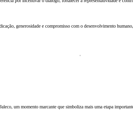
ência por incentivar o diálogo, fortalecer a representatividade e contr
dedicação, generosidade e compromisso com o desenvolvimento humano
 Jaleco, um momento marcante que simboliza mais uma etapa importan