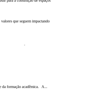
ibuir para a construção de espaços
, valores que seguem impactando
te da formação acadêmica. A...