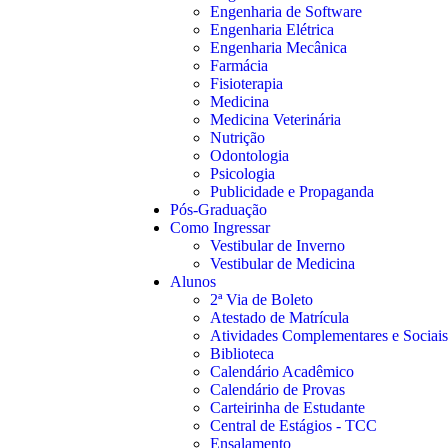
Engenharia de Software
Engenharia Elétrica
Engenharia Mecânica
Farmácia
Fisioterapia
Medicina
Medicina Veterinária
Nutrição
Odontologia
Psicologia
Publicidade e Propaganda
Pós-Graduação
Como Ingressar
Vestibular de Inverno
Vestibular de Medicina
Alunos
2ª Via de Boleto
Atestado de Matrícula
Atividades Complementares e Sociais
Biblioteca
Calendário Acadêmico
Calendário de Provas
Carteirinha de Estudante
Central de Estágios - TCC
Ensalamento