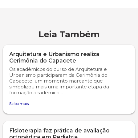
Psicologia
Segunda Chamada
Publicações Científicas
Publicidade e Propaganda
Seguro Escolar
Revistas Campo Real
Leia Também
Sapien
WhatsApp Campo Real
Arquitetura e Urbanismo realiza
Cerimônia do Capacete
Simulado Preparatório
Os acadêmicos do curso de Arquitetura e
Urbanismo participaram da Cerimônia do
Capacete, um momento marcante que
simbolizou mais uma importante etapa da
formação acadêmica....
Saiba mais
Fisioterapia faz prática de avaliação
ortopédica em Pediatria