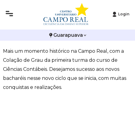
Login
Histórico
Administração
Vestibular de Inverno
2ª Via de Boleto
Avalie a Campo Real
Colação de Grau da primeira turma de Ciências
Guarapuava
Reitoria
Arquitetura e Urbanismo
Vestibular de Medicina
Atestado de Matrícula
Bolsas e Incentivos
Contábeis
Mais um momento histórico na Campo Real, com a
Infraestrutura
Biomedicina
Atividades Complementares e Sociais
CPA
Colação de Grau da primeira turma do curso de
Editais
Ciências Contábeis
Biblioteca
COLAP
Ciências Contábeis. Desejamos sucesso aos novos
bacharéis nesse novo ciclo que se inicia, com muitas
Publicações Institucionais
Direito
Calendário Acadêmico
Comissão de Ética no Uso de Animais
conquistas e realizações.
Enfermagem
Calendário de Provas
Comitê de Ética em Pesquisa
Engenharia Agronômica
Carteirinha de Estudante
Diploma Digital
Engenharia Civil
Central de Estágios - TCC
Educação em Direitos Humanos