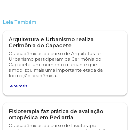
Psicologia
Segunda Chamada
Publicações Científicas
Leia Também
Publicidade e Propaganda
Seguro Escolar
Revistas Campo Real
Arquitetura e Urbanismo realiza
Sapien
WhatsApp Campo Real
Cerimônia do Capacete
Os acadêmicos do curso de Arquitetura e
Simulado Preparatório
Urbanismo participaram da Cerimônia do
Capacete, um momento marcante que
simbolizou mais uma importante etapa da
formação acadêmica....
Saiba mais
Fisioterapia faz prática de avaliação
ortopédica em Pediatria
Os acadêmicos do curso de Fisioterapia