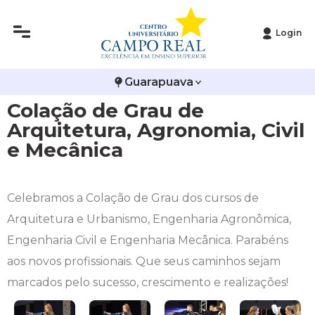
Login
Histórico
Administração
Vestibular de Inverno
2ª Via de Boleto
Avalie a Campo Real
Guarapuava
Reitoria
Arquitetura e Urbanismo
Vestibular de Medicina
Atestado de Matrícula
Bolsas e Incentivos
Colação de Grau de
Infraestrutura
Biomedicina
Atividades Complementares e Sociais
CPA
Arquitetura, Agronomia, Civil
e Mecânica
Editais
Ciências Contábeis
Biblioteca
COLAP
Publicações Institucionais
Direito
Calendário Acadêmico
Comissão de Ética no Uso de Animais
Celebramos a Colação de Grau dos cursos de
Arquitetura e Urbanismo, Engenharia Agronômica,
Enfermagem
Calendário de Provas
Comitê de Ética em Pesquisa
Engenharia Civil e Engenharia Mecânica. Parabéns
aos novos profissionais. Que seus caminhos sejam
Engenharia Agronômica
Carteirinha de Estudante
Diploma Digital
marcados pelo sucesso, crescimento e realizações!
Engenharia Civil
Central de Estágios - TCC
Educação em Direitos Humanos