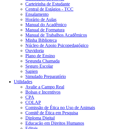
Carteirinha de Estudante
Central de Estágios - TCC
Ensalamento
Horário de Aulas
Manual do Acadêmico
Manual de Formatura
Manual de Trabalhos Acadêmicos
Minha Biblioteca
Núcleo de Apoio Psicopedagógico
Ouvidoria
Plano de Ensino
Segunda Chamada
Seguro Escolar
Sapien
Simulado Preparatório
Utilidades
Avalie a Campo Real
Bolsas e Incentivos
CPA
COLAP
Comissão de Ética no Uso de Animais
Comitê de Ética em Pesquisa
Diploma Digital
Educação em Direitos Humanos
Editais