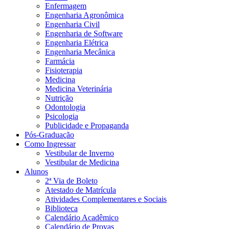
Enfermagem
Engenharia Agronômica
Engenharia Civil
Engenharia de Software
Engenharia Elétrica
Engenharia Mecânica
Farmácia
Fisioterapia
Medicina
Medicina Veterinária
Nutrição
Odontologia
Psicologia
Publicidade e Propaganda
Pós-Graduação
Como Ingressar
Vestibular de Inverno
Vestibular de Medicina
Alunos
2ª Via de Boleto
Atestado de Matrícula
Atividades Complementares e Sociais
Biblioteca
Calendário Acadêmico
Calendário de Provas