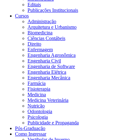
Editais
Publicações Institucionais
Cursos
Administração
Arquitetura e Urbanismo
Biomedicina
Ciências Contábeis
Direito
Enfermagem
Engenharia Agronômica
Engenharia Civil
Engenharia de Software
Engenharia Elétrica
Engenharia Mecânica
Farmácia
Fisioterapia
Medicina
Medicina Veterinária
Nutrição
Odontologia
Psicologia
Publicidade e Propaganda
Pós-Graduação
Como Ingressar
Vestibular de Inverno