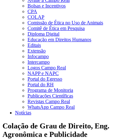
Avalie a Campo Real
Bolsas e Incentivos
CPA
COLAP
Comissão de Ética no Uso de Animais
Comitê de Ética em Pesquisa
Diploma Digital
Educação em Direitos Humanos
Editais
Extensão
Infocampo
Intercampo
Logos Campo Real
NAPP e NAPC
Portal do Egresso
Portal do RH
Programa de Monitoria
Publicações Científicas
Revistas Campo Real
WhatsApp Campo Real
Notícias
Colação de Grau de Direito, Eng.
Agronômica e Publicidade