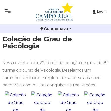
Login
Histórico
Administração
Vestibular de Inverno
2ª Via de Boleto
Avalie a Campo Real
Guarapuava
Reitoria
Arquitetura e Urbanismo
Vestibular de Medicina
Atestado de Matrícula
Bolsas e Incentivos
Colação de Grau de
Infraestrutura
Biomedicina
Atividades Complementares e Sociais
CPA
Psicologia
Editais
Ciências Contábeis
Biblioteca
COLAP
Nessa quinta-feira, 22, foi dia da colação de grau da 8ª
Publicações Institucionais
Direito
Calendário Acadêmico
Comissão de Ética no Uso de Animais
turma do curso de Psicologia. Desejamos um
caminho iluminado e repleto de sucesso aos novos
Enfermagem
Calendário de Provas
Comitê de Ética em Pesquisa
bacharéis, com muitas conquistas e realizações!
Engenharia Agronômica
Carteirinha de Estudante
Diploma Digital
Engenharia Civil
Central de Estágios - TCC
Educação em Direitos Humanos