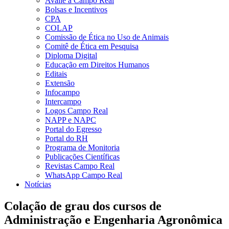
Avalie a Campo Real
Bolsas e Incentivos
CPA
COLAP
Comissão de Ética no Uso de Animais
Comitê de Ética em Pesquisa
Diploma Digital
Educação em Direitos Humanos
Editais
Extensão
Infocampo
Intercampo
Logos Campo Real
NAPP e NAPC
Portal do Egresso
Portal do RH
Programa de Monitoria
Publicações Científicas
Revistas Campo Real
WhatsApp Campo Real
Notícias
Colação de grau dos cursos de
Administração e Engenharia Agronômica