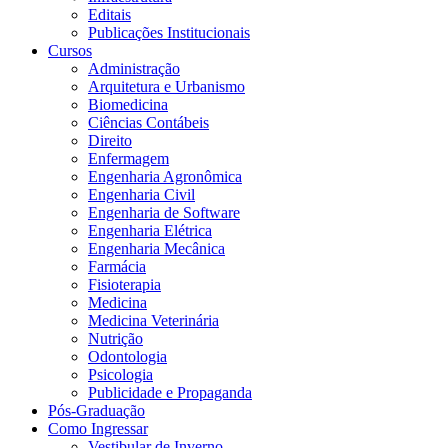
Editais
Publicações Institucionais
Cursos
Administração
Arquitetura e Urbanismo
Biomedicina
Ciências Contábeis
Direito
Enfermagem
Engenharia Agronômica
Engenharia Civil
Engenharia de Software
Engenharia Elétrica
Engenharia Mecânica
Farmácia
Fisioterapia
Medicina
Medicina Veterinária
Nutrição
Odontologia
Psicologia
Publicidade e Propaganda
Pós-Graduação
Como Ingressar
Vestibular de Inverno