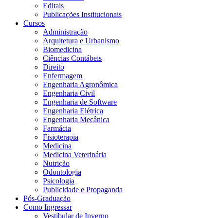
Editais
Publicações Institucionais
Cursos
Administração
Arquitetura e Urbanismo
Biomedicina
Ciências Contábeis
Direito
Enfermagem
Engenharia Agronômica
Engenharia Civil
Engenharia de Software
Engenharia Elétrica
Engenharia Mecânica
Farmácia
Fisioterapia
Medicina
Medicina Veterinária
Nutrição
Odontologia
Psicologia
Publicidade e Propaganda
Pós-Graduação
Como Ingressar
Vestibular de Inverno