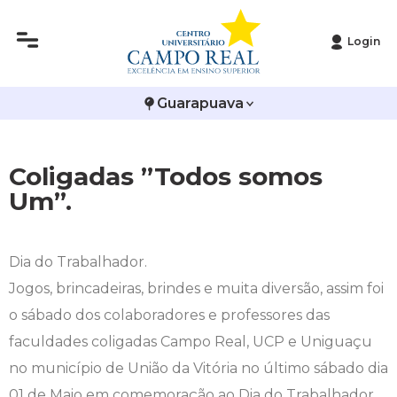
Login
Histórico
Administração
Vestibular de Inverno
2ª Via de Boleto
Avalie a Campo Real
Guarapuava
Reitoria
Arquitetura e Urbanismo
Vestibular de Medicina
Atestado de Matrícula
Bolsas e Incentivos
Infraestrutura
Biomedicina
Atividades Complementares e Sociais
CPA
Coligadas ”Todos somos
Um”.
Editais
Ciências Contábeis
Biblioteca
COLAP
Publicações Institucionais
Direito
Calendário Acadêmico
Comissão de Ética no Uso de Animais
Dia do Trabalhador.
Jogos, brincadeiras, brindes e muita diversão, assim foi
Enfermagem
Calendário de Provas
Comitê de Ética em Pesquisa
o sábado dos colaboradores e professores das
Engenharia Agronômica
Carteirinha de Estudante
Diploma Digital
faculdades coligadas Campo Real, UCP e Uniguaçu
no município de União da Vitória no último sábado dia
Engenharia Civil
Central de Estágios - TCC
Educação em Direitos Humanos
01 de Maio em comemoração ao Dia do Trabalhador.