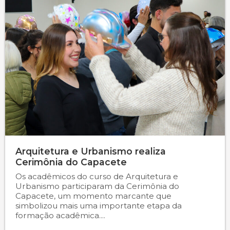
Psicologia
Segunda Chamada
Publicações Científicas
Publicidade e Propaganda
Seguro Escolar
Revistas Campo Real
Sapien
WhatsApp Campo Real
Simulado Preparatório
Arquitetura e Urbanismo realiza
Cerimônia do Capacete
Os acadêmicos do curso de Arquitetura e
Urbanismo participaram da Cerimônia do
Capacete, um momento marcante que
simbolizou mais uma importante etapa da
formação acadêmica....