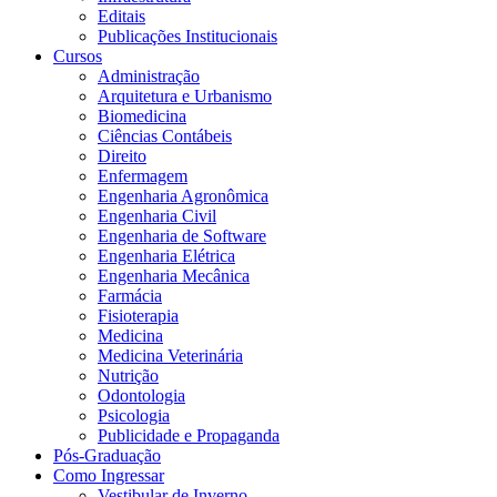
Editais
Publicações Institucionais
Cursos
Administração
Arquitetura e Urbanismo
Biomedicina
Ciências Contábeis
Direito
Enfermagem
Engenharia Agronômica
Engenharia Civil
Engenharia de Software
Engenharia Elétrica
Engenharia Mecânica
Farmácia
Fisioterapia
Medicina
Medicina Veterinária
Nutrição
Odontologia
Psicologia
Publicidade e Propaganda
Pós-Graduação
Como Ingressar
Vestibular de Inverno