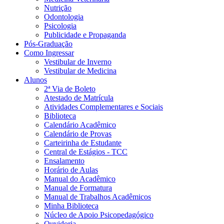
Nutrição
Odontologia
Psicologia
Publicidade e Propaganda
Pós-Graduação
Como Ingressar
Vestibular de Inverno
Vestibular de Medicina
Alunos
2ª Via de Boleto
Atestado de Matrícula
Atividades Complementares e Sociais
Biblioteca
Calendário Acadêmico
Calendário de Provas
Carteirinha de Estudante
Central de Estágios - TCC
Ensalamento
Horário de Aulas
Manual do Acadêmico
Manual de Formatura
Manual de Trabalhos Acadêmicos
Minha Biblioteca
Núcleo de Apoio Psicopedagógico
Ouvidoria