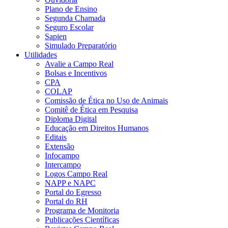
Plano de Ensino
Segunda Chamada
Seguro Escolar
Sapien
Simulado Preparatório
Utilidades
Avalie a Campo Real
Bolsas e Incentivos
CPA
COLAP
Comissão de Ética no Uso de Animais
Comitê de Ética em Pesquisa
Diploma Digital
Educação em Direitos Humanos
Editais
Extensão
Infocampo
Intercampo
Logos Campo Real
NAPP e NAPC
Portal do Egresso
Portal do RH
Programa de Monitoria
Publicações Científicas