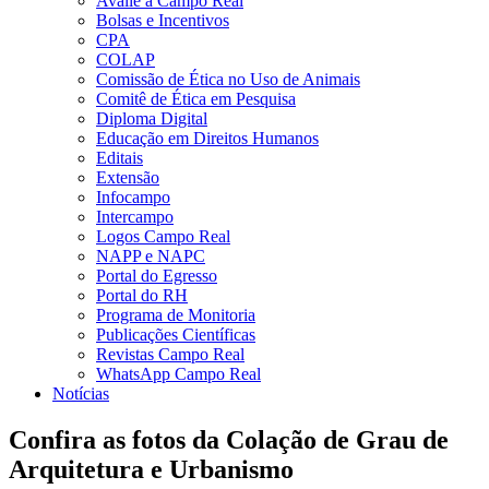
Avalie a Campo Real
Bolsas e Incentivos
CPA
COLAP
Comissão de Ética no Uso de Animais
Comitê de Ética em Pesquisa
Diploma Digital
Educação em Direitos Humanos
Editais
Extensão
Infocampo
Intercampo
Logos Campo Real
NAPP e NAPC
Portal do Egresso
Portal do RH
Programa de Monitoria
Publicações Científicas
Revistas Campo Real
WhatsApp Campo Real
Notícias
Confira as fotos da Colação de Grau de
Arquitetura e Urbanismo