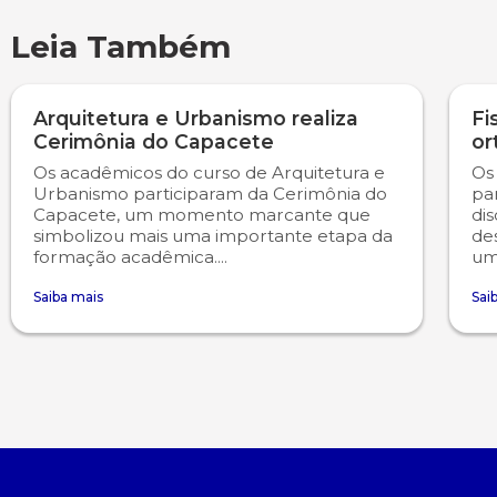
Leia Também
Psicologia
Segunda Chamada
Publicações Científicas
Publicidade e Propaganda
Seguro Escolar
Revistas Campo Real
Arquitetura e Urbanismo realiza
Fi
Cerimônia do Capacete
or
Sapien
WhatsApp Campo Real
Os acadêmicos do curso de Arquitetura e
Os
Urbanismo participaram da Cerimônia do
pa
Capacete, um momento marcante que
dis
Simulado Preparatório
simbolizou mais uma importante etapa da
de
formação acadêmica....
um
Saiba mais
Sai