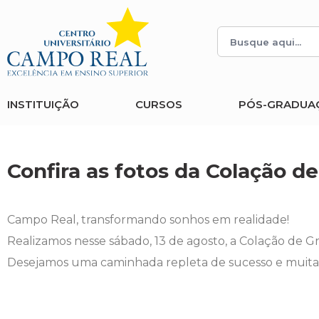
Histórico
Administração
Vestibular de Inverno
2ª Via de Boleto
Avalie a Campo Real
Reitoria
Arquitetura e Urbanismo
Vestibular de Medicina
Atestado de Matrícula
Bolsas e Incentivos
INSTITUIÇÃO
CURSOS
PÓS-GRADUA
Infraestrutura
Biomedicina
Atividades Complementares e Sociais
CPA
Editais
Ciências Contábeis
Biblioteca
COLAP
Confira as fotos da Colação 
Publicações Institucionais
Direito
Calendário Acadêmico
Comissão de Ética no Uso de Animais
Campo Real, transformando sonhos em realidade!
Enfermagem
Calendário de Provas
Comitê de Ética em Pesquisa
Realizamos nesse sábado, 13 de agosto, a Colação de 
Desejamos uma caminhada repleta de sucesso e muitas 
Engenharia Agronômica
Carteirinha de Estudante
Diploma Digital
Engenharia Civil
Central de Estágios - TCC
Educação em Direitos Humanos