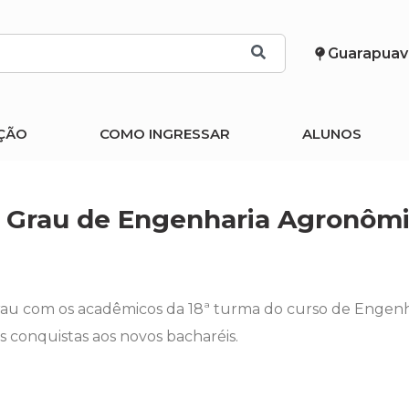
Guarapuav
ÇÃO
COMO INGRESSAR
ALUNOS
de Grau de Engenharia Agronôm
Grau com os acadêmicos da 18ª turma do curso de Engen
conquistas aos novos bacharéis.