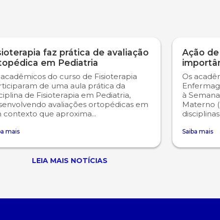
sioterapia faz prática de avaliação
Ação de
topédica em Pediatria
importâ
 acadêmicos do curso de Fisioterapia
Os acadêm
rticiparam de uma aula prática da
Enfermag
ciplina de Fisioterapia em Pediatria,
à Semana
senvolvendo avaliações ortopédicas em
Materno (
 contexto que aproxima...
disciplina
ba mais
Saiba mais
LEIA MAIS NOTÍCIAS