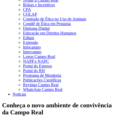
Avalie a Campo Real
Bolsas e Incentivos
CPA
COLAP
Comissão de Ética no Uso de Animais
Comitê de Ética em Pesquisa
Diploma Digital
Educação em Direitos Humanos
Editais
Extensão
Infocampo
Intercampo
Logos Campo Real
NAPP e NAPC
Portal do Egresso
Portal do RH
Programa de Monitoria
Publicações Científicas
Revistas Campo Real
WhatsApp Campo Real
Notícias
Conheça o novo ambiente de convivência
da Campo Real