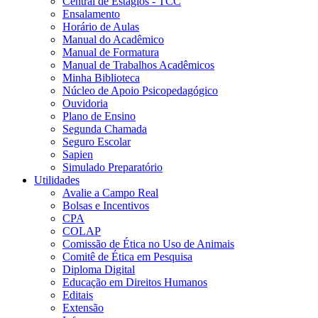
Central de Estágios - TCC
Ensalamento
Horário de Aulas
Manual do Acadêmico
Manual de Formatura
Manual de Trabalhos Acadêmicos
Minha Biblioteca
Núcleo de Apoio Psicopedagógico
Ouvidoria
Plano de Ensino
Segunda Chamada
Seguro Escolar
Sapien
Simulado Preparatório
Utilidades
Avalie a Campo Real
Bolsas e Incentivos
CPA
COLAP
Comissão de Ética no Uso de Animais
Comitê de Ética em Pesquisa
Diploma Digital
Educação em Direitos Humanos
Editais
Extensão