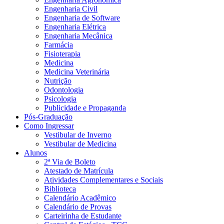
Engenharia Civil
Engenharia de Software
Engenharia Elétrica
Engenharia Mecânica
Farmácia
Fisioterapia
Medicina
Medicina Veterinária
Nutrição
Odontologia
Psicologia
Publicidade e Propaganda
Pós-Graduação
Como Ingressar
Vestibular de Inverno
Vestibular de Medicina
Alunos
2ª Via de Boleto
Atestado de Matrícula
Atividades Complementares e Sociais
Biblioteca
Calendário Acadêmico
Calendário de Provas
Carteirinha de Estudante