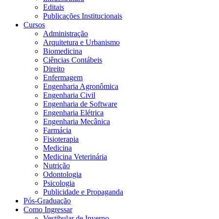
Editais
Publicações Institucionais
Cursos
Administração
Arquitetura e Urbanismo
Biomedicina
Ciências Contábeis
Direito
Enfermagem
Engenharia Agronômica
Engenharia Civil
Engenharia de Software
Engenharia Elétrica
Engenharia Mecânica
Farmácia
Fisioterapia
Medicina
Medicina Veterinária
Nutrição
Odontologia
Psicologia
Publicidade e Propaganda
Pós-Graduação
Como Ingressar
Vestibular de Inverno