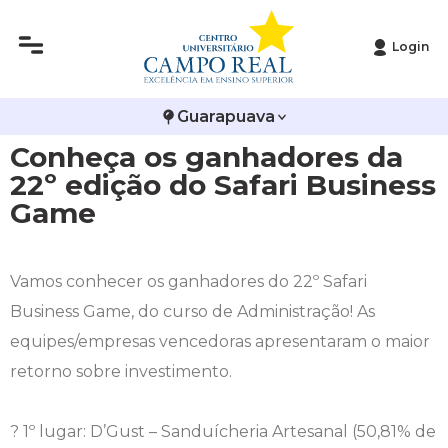
Login
Histórico
Administração
Vestibular de Inverno
2ª Via de Boleto
Avalie a Campo Real
Guarapuava
Reitoria
Arquitetura e Urbanismo
Vestibular de Medicina
Atestado de Matrícula
Bolsas e Incentivos
Conheça os ganhadores da
Infraestrutura
Biomedicina
Atividades Complementares e Sociais
CPA
22º edição do Safari Business
Game
Editais
Ciências Contábeis
Biblioteca
COLAP
Publicações Institucionais
Direito
Calendário Acadêmico
Comissão de Ética no Uso de Animais
Vamos conhecer os ganhadores do 22º Safari
Business Game, do curso de Administração! As
Enfermagem
Calendário de Provas
Comitê de Ética em Pesquisa
equipes/empresas vencedoras apresentaram o maior
retorno sobre investimento.
Engenharia Agronômica
Carteirinha de Estudante
Diploma Digital
? 1º lugar: D’Gust – Sanduícheria Artesanal (50,81% de
Engenharia Civil
Central de Estágios - TCC
Educação em Direitos Humanos