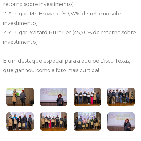
retorno sobre investimento)
Engenharia de Software
Ensalamento
Editais
? 2º lugar: Mr. Brownie (50,37% de retorno sobre
investimento)
Engenharia Elétrica
Horário de Aulas
Extensão
? 3º lugar: Wizard Burguer (45,70% de retorno sobre
investimento)
Engenharia Mecânica
Manual do Acadêmico
Infocampo
Farmácia
Manual de Formatura
Intercampo
E um destaque especial para a equipe Disco Texas,
que ganhou como a foto mais curtida!
Fisioterapia
Manual de Trabalhos Acadêmicos
Logos Campo Real
Medicina
Minha Biblioteca
NAPP e NAPC
Medicina Veterinária
Núcleo de Apoio Psicopedagógico
Portal do Egresso
Nutrição
Ouvidoria
Portal do RH
Odontologia
Plano de Ensino
Programa de Monitoria