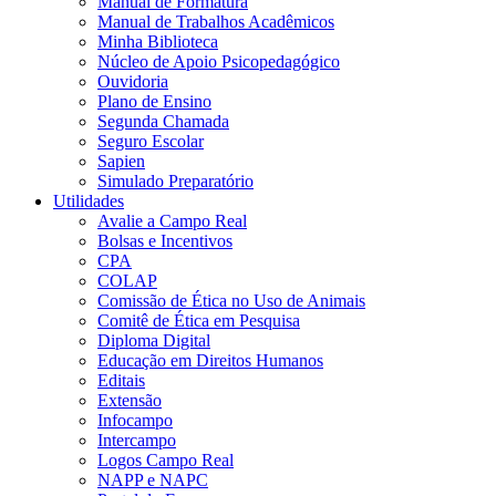
Manual de Formatura
Manual de Trabalhos Acadêmicos
Minha Biblioteca
Núcleo de Apoio Psicopedagógico
Ouvidoria
Plano de Ensino
Segunda Chamada
Seguro Escolar
Sapien
Simulado Preparatório
Utilidades
Avalie a Campo Real
Bolsas e Incentivos
CPA
COLAP
Comissão de Ética no Uso de Animais
Comitê de Ética em Pesquisa
Diploma Digital
Educação em Direitos Humanos
Editais
Extensão
Infocampo
Intercampo
Logos Campo Real
NAPP e NAPC