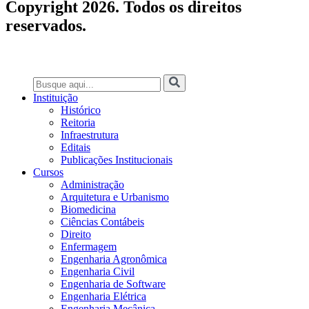
Copyright 2026. Todos os direitos
reservados.
Instituição
Histórico
Reitoria
Infraestrutura
Editais
Publicações Institucionais
Cursos
Administração
Arquitetura e Urbanismo
Biomedicina
Ciências Contábeis
Direito
Enfermagem
Engenharia Agronômica
Engenharia Civil
Engenharia de Software
Engenharia Elétrica
Engenharia Mecânica