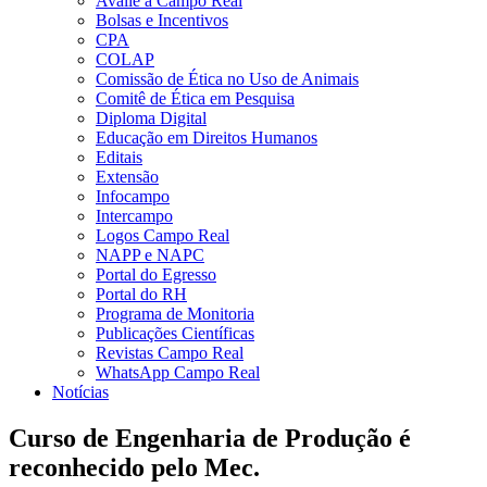
Avalie a Campo Real
Bolsas e Incentivos
CPA
COLAP
Comissão de Ética no Uso de Animais
Comitê de Ética em Pesquisa
Diploma Digital
Educação em Direitos Humanos
Editais
Extensão
Infocampo
Intercampo
Logos Campo Real
NAPP e NAPC
Portal do Egresso
Portal do RH
Programa de Monitoria
Publicações Científicas
Revistas Campo Real
WhatsApp Campo Real
Notícias
Curso de Engenharia de Produção é
reconhecido pelo Mec.