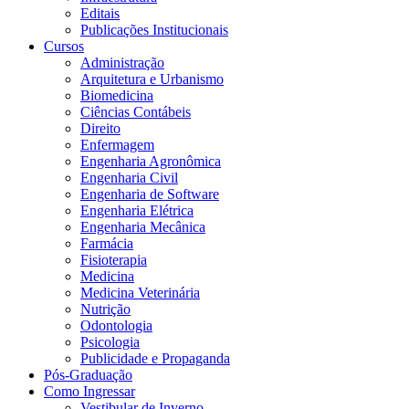
Editais
Publicações Institucionais
Cursos
Administração
Arquitetura e Urbanismo
Biomedicina
Ciências Contábeis
Direito
Enfermagem
Engenharia Agronômica
Engenharia Civil
Engenharia de Software
Engenharia Elétrica
Engenharia Mecânica
Farmácia
Fisioterapia
Medicina
Medicina Veterinária
Nutrição
Odontologia
Psicologia
Publicidade e Propaganda
Pós-Graduação
Como Ingressar
Vestibular de Inverno