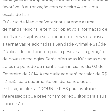
favorável à autorização com conceito 4, em uma
Engenharia de Software
Ensalamento
Editais
escala de 1 a 5.
Engenharia Elétrica
Horário de Aulas
Extensão
O Curso de Medicina Veterinária atende a uma
demanda regional e tem por objetivo a “formação de
Engenharia Mecânica
Manual do Acadêmico
Infocampo
profissionais aptos a solucionar problemas ou buscar
alternativas relacionadas à Sanidade Animal e Saúde
Farmácia
Manual de Formatura
Intercampo
Pública, despertando-o para a pesquisa e a geração
de novas tecnologias. Serão ofertadas 100 vagas para
Fisioterapia
Manual de Trabalhos Acadêmicos
Logos Campo Real
aulas no período da manhã, com início no dia 03 de
Medicina
Minha Biblioteca
NAPP e NAPC
Fevereiro de 2014. A mensalidade será no valor de R$
1.215,50, para pagamento em dia, sendo que a
Medicina Veterinária
Núcleo de Apoio Psicopedagógico
Portal do Egresso
Instituição oferta PROUNI e FIES para os alunos
interessados que preencham os requisitos para a sua
Nutrição
Ouvidoria
Portal do RH
concessão.
Odontologia
Plano de Ensino
Programa de Monitoria