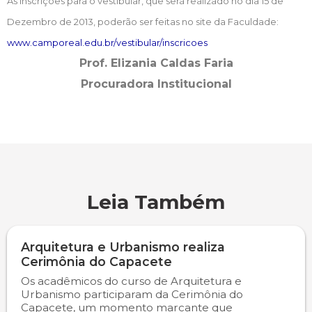
As inscrições para o vestibular, que será realizado no dia 15 de
Dezembro de 2013, poderão ser feitas no site da Faculdade:
Psicologia
Segunda Chamada
Publicações Científicas
www.camporeal.edu.br/vestibular/inscricoes
Prof. Elizania Caldas Faria
Publicidade e Propaganda
Seguro Escolar
Revistas Campo Real
Procuradora Institucional
Sapien
WhatsApp Campo Real
Simulado Preparatório
Leia Também
Arquitetura e Urbanismo realiza
Cerimônia do Capacete
Os acadêmicos do curso de Arquitetura e
Urbanismo participaram da Cerimônia do
Capacete, um momento marcante que