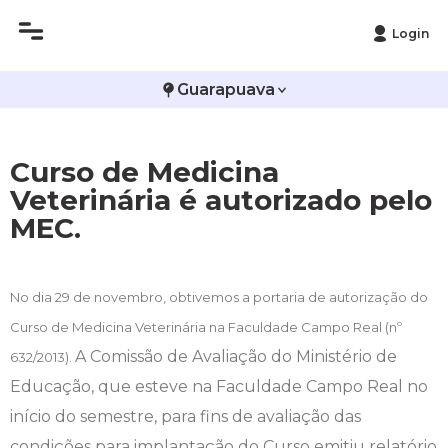
Login
Histórico
Administração
Vestibular de Inverno
2ª Via de Boleto
Avalie a Campo Real
Guarapuava
Reitoria
Arquitetura e Urbanismo
Vestibular de Medicina
Atestado de Matrícula
Bolsas e Incentivos
Curso de Medicina
Infraestrutura
Biomedicina
Atividades Complementares e Sociais
CPA
Veterinária é autorizado pelo
MEC.
Editais
Ciências Contábeis
Biblioteca
COLAP
Publicações Institucionais
Direito
Calendário Acadêmico
Comissão de Ética no Uso de Animais
No dia 29 de novembro, obtivemos a portaria de autorização do
Curso de Medicina Veterinária na Faculdade Campo Real (nº
Enfermagem
Calendário de Provas
Comitê de Ética em Pesquisa
A Comissão de Avaliação do Ministério de
632/2013).
Engenharia Agronômica
Carteirinha de Estudante
Diploma Digital
Educação, que esteve na Faculdade Campo Real no
início do semestre, para fins de avaliação das
Engenharia Civil
Central de Estágios - TCC
Educação em Direitos Humanos
condições para implantação do Curso emitiu relatório