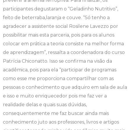
prevenir a anemia ferropriva. Para finalizar, os
participantes degustaram o “Geladinho Nutritivo”,
Psicologia
Segunda Chamada
Publicações Científicas
feito de beterraba,laranja e couve. “Só tenho a
agradecer a assistente social Rosilene Lavezzo por
Publicidade e Propaganda
Seguro Escolar
Revistas Campo Real
possibilitar mais esta parceria, pois para os alunos
Sapien
WhatsApp Campo Real
colocar em prática a teoria consiste na melhor forma
de aprendizagem”, ressalta a coordenadora do curso
Simulado Preparatório
Patrícia Chiconatto. Isso se confirma na visão da
acadêmica, pois para ela “participar de programas
como esse me proporciona compartilhar com as
pessoas o conhecimento que adquiro em sala de aula
e isso e muito enriquecedor pois me faz ver a
realidade delas e quais suas dúvidas,
consequentemente me faz buscar ainda mais
conhecimento juto aos professores, livros e artigos