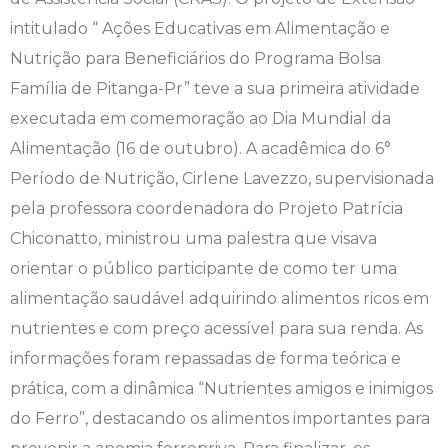
intitulado “ Ações Educativas em Alimentação e
Engenharia de Software
Ensalamento
Editais
Nutrição para Beneficiários do Programa Bolsa
Engenharia Elétrica
Horário de Aulas
Extensão
Família de Pitanga-Pr” teve a sua primeira atividade
executada em comemoração ao Dia Mundial da
Engenharia Mecânica
Manual do Acadêmico
Infocampo
Alimentação (16 de outubro). A acadêmica do 6°
Período de Nutrição, Cirlene Lavezzo, supervisionada
Farmácia
Manual de Formatura
Intercampo
pela professora coordenadora do Projeto Patrícia
Chiconatto, ministrou uma palestra que visava
Fisioterapia
Manual de Trabalhos Acadêmicos
Logos Campo Real
orientar o público participante de como ter uma
Medicina
Minha Biblioteca
NAPP e NAPC
alimentação saudável adquirindo alimentos ricos em
nutrientes e com preço acessível para sua renda. As
Medicina Veterinária
Núcleo de Apoio Psicopedagógico
Portal do Egresso
informações foram repassadas de forma teórica e
prática, com a dinâmica “Nutrientes amigos e inimigos
Nutrição
Ouvidoria
Portal do RH
do Ferro”, destacando os alimentos importantes para
Odontologia
Plano de Ensino
Programa de Monitoria