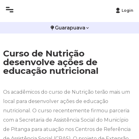
Login
Histórico
Administração
Vestibular de Inverno
2ª Via de Boleto
Avalie a Campo Real
Guarapuava
Reitoria
Arquitetura e Urbanismo
Vestibular de Medicina
Atestado de Matrícula
Bolsas e Incentivos
Curso de Nutrição
Infraestrutura
Biomedicina
Atividades Complementares e Sociais
CPA
desenvolve ações de
educação nutricional
Editais
Ciências Contábeis
Biblioteca
COLAP
Publicações Institucionais
Direito
Calendário Acadêmico
Comissão de Ética no Uso de Animais
Os acadêmicos do curso de Nutrição terão mais um
local para desenvolver ações de educação
Enfermagem
Calendário de Provas
Comitê de Ética em Pesquisa
nutricional. O curso recentemente firmou parceria
Engenharia Agronômica
Carteirinha de Estudante
Diploma Digital
com a Secretaria de Assistência Social do Município
de Pitanga para atuação nos Centros de Referência
Engenharia Civil
Central de Estágios - TCC
Educação em Direitos Humanos
de Assistência Social (CRAS). O projeto de Extensão