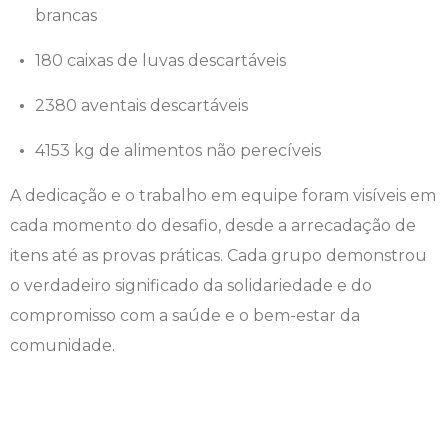
brancas
Psicologia
Segunda Chamada
Publicações Científicas
180 caixas de luvas descartáveis
Publicidade e Propaganda
Seguro Escolar
Revistas Campo Real
2380 aventais descartáveis
Sapien
WhatsApp Campo Real
4153 kg de alimentos não perecíveis
A dedicação e o trabalho em equipe foram visíveis em
Simulado Preparatório
cada momento do desafio, desde a arrecadação de
itens até as provas práticas. Cada grupo demonstrou
o verdadeiro significado da solidariedade e do
compromisso com a saúde e o bem-estar da
comunidade.