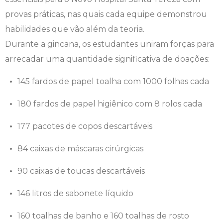
provas práticas, nas quais cada equipe demonstrou
Engenharia de Software
Ensalamento
Editais
habilidades que vão além da teoria.
Engenharia Elétrica
Horário de Aulas
Extensão
Durante a gincana, os estudantes uniram forças para
arrecadar uma quantidade significativa de doações:
Engenharia Mecânica
Manual do Acadêmico
Infocampo
145 fardos de papel toalha com 1000 folhas cada
Farmácia
Manual de Formatura
Intercampo
180 fardos de papel higiênico com 8 rolos cada
Fisioterapia
Manual de Trabalhos Acadêmicos
Logos Campo Real
177 pacotes de copos descartáveis
Medicina
Minha Biblioteca
NAPP e NAPC
84 caixas de máscaras cirúrgicas
Medicina Veterinária
Núcleo de Apoio Psicopedagógico
Portal do Egresso
90 caixas de toucas descartáveis
146 litros de sabonete líquido
Nutrição
Ouvidoria
Portal do RH
160 toalhas de banho e 160 toalhas de rosto
Odontologia
Plano de Ensino
Programa de Monitoria