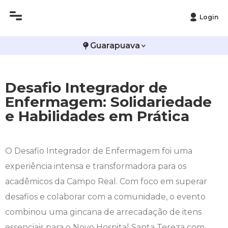
Login
Histórico
Administração
Vestibular de Inverno
2ª Via de Boleto
Avalie a Campo Real
Guarapuava
Reitoria
Arquitetura e Urbanismo
Vestibular de Medicina
Atestado de Matrícula
Bolsas e Incentivos
Desafio Integrador de
Infraestrutura
Biomedicina
Atividades Complementares e Sociais
CPA
Enfermagem: Solidariedade
e Habilidades em Prática
Editais
Ciências Contábeis
Biblioteca
COLAP
Publicações Institucionais
Direito
Calendário Acadêmico
Comissão de Ética no Uso de Animais
O Desafio Integrador de Enfermagem foi uma
experiência intensa e transformadora para os
Enfermagem
Calendário de Provas
Comitê de Ética em Pesquisa
acadêmicos da Campo Real. Com foco em superar
Engenharia Agronômica
Carteirinha de Estudante
Diploma Digital
desafios e colaborar com a comunidade, o evento
combinou uma gincana de arrecadação de itens
Engenharia Civil
Central de Estágios - TCC
Educação em Direitos Humanos
essenciais para o Novo Hospital Santa Tereza com