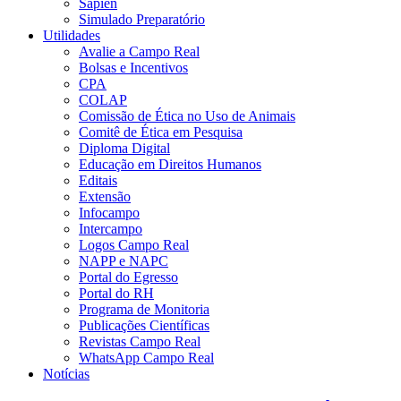
Sapien
Simulado Preparatório
Utilidades
Avalie a Campo Real
Bolsas e Incentivos
CPA
COLAP
Comissão de Ética no Uso de Animais
Comitê de Ética em Pesquisa
Diploma Digital
Educação em Direitos Humanos
Editais
Extensão
Infocampo
Intercampo
Logos Campo Real
NAPP e NAPC
Portal do Egresso
Portal do RH
Programa de Monitoria
Publicações Científicas
Revistas Campo Real
WhatsApp Campo Real
Notícias