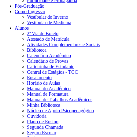
Publicidade e Propaganda
Pós-Graduação
Como Ingressar
Vestibular de Inverno
Vestibular de Medicina
Alunos
2ª Via de Boleto
Atestado de Matrícula
Atividades Complementares e Sociais
Biblioteca
Calendário Acadêmico
Calendário de Provas
Carteirinha de Estudante
Central de Estágios - TCC
Ensalamento
Horário de Aulas
Manual do Acadêmico
Manual de Formatura
Manual de Trabalhos Acadêmicos
Minha Biblioteca
Núcleo de Apoio Psicopedagógico
Ouvidoria
Plano de Ensino
Segunda Chamada
Seguro Escolar