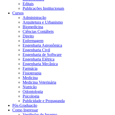
Editais
Publicações Institucionais
Cursos
Administração
Arquitetura e Urbanismo
Biomedicina
Ciências Contábeis
Direito
Enfermagem
Engenharia Agronômica
Engenharia Civil
Engenharia de Software
Engenharia Elétrica
Engenharia Mecânica
Farmácia
Fisioterapia
Medicina
Medicina Veterinária
Nutrição
Odontologia
Psicologia
Publicidade e Propaganda
Pós-Graduação
Como Ingressar
Vestibular de Inverno