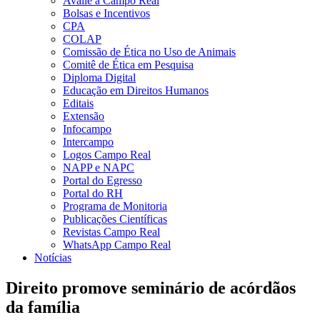
Avalie a Campo Real
Bolsas e Incentivos
CPA
COLAP
Comissão de Ética no Uso de Animais
Comitê de Ética em Pesquisa
Diploma Digital
Educação em Direitos Humanos
Editais
Extensão
Infocampo
Intercampo
Logos Campo Real
NAPP e NAPC
Portal do Egresso
Portal do RH
Programa de Monitoria
Publicações Científicas
Revistas Campo Real
WhatsApp Campo Real
Notícias
Direito promove seminário de acórdãos
da família