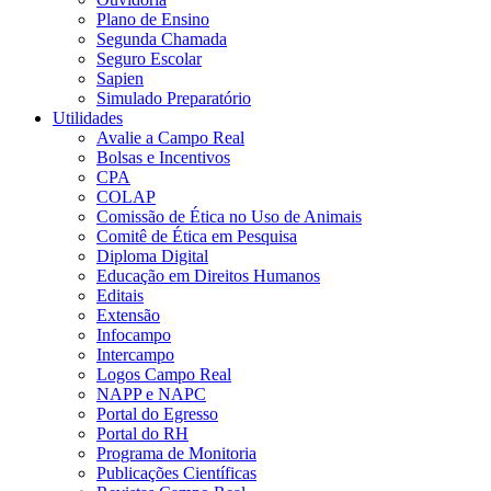
Plano de Ensino
Segunda Chamada
Seguro Escolar
Sapien
Simulado Preparatório
Utilidades
Avalie a Campo Real
Bolsas e Incentivos
CPA
COLAP
Comissão de Ética no Uso de Animais
Comitê de Ética em Pesquisa
Diploma Digital
Educação em Direitos Humanos
Editais
Extensão
Infocampo
Intercampo
Logos Campo Real
NAPP e NAPC
Portal do Egresso
Portal do RH
Programa de Monitoria
Publicações Científicas