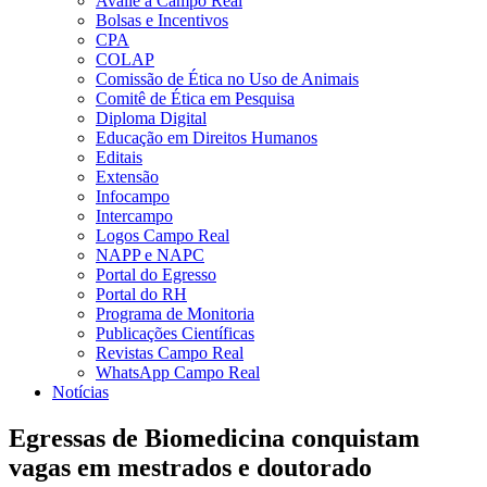
Avalie a Campo Real
Bolsas e Incentivos
CPA
COLAP
Comissão de Ética no Uso de Animais
Comitê de Ética em Pesquisa
Diploma Digital
Educação em Direitos Humanos
Editais
Extensão
Infocampo
Intercampo
Logos Campo Real
NAPP e NAPC
Portal do Egresso
Portal do RH
Programa de Monitoria
Publicações Científicas
Revistas Campo Real
WhatsApp Campo Real
Notícias
Egressas de Biomedicina conquistam
vagas em mestrados e doutorado