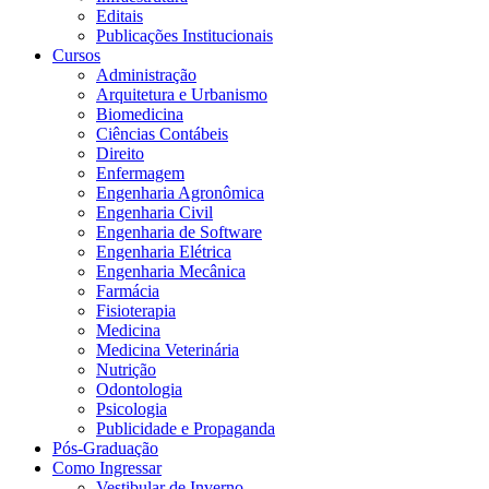
Editais
Publicações Institucionais
Cursos
Administração
Arquitetura e Urbanismo
Biomedicina
Ciências Contábeis
Direito
Enfermagem
Engenharia Agronômica
Engenharia Civil
Engenharia de Software
Engenharia Elétrica
Engenharia Mecânica
Farmácia
Fisioterapia
Medicina
Medicina Veterinária
Nutrição
Odontologia
Psicologia
Publicidade e Propaganda
Pós-Graduação
Como Ingressar
Vestibular de Inverno