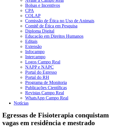
Avalie a Campo Real
Bolsas e Incentivos
CPA
COLAP
Comissão de Ética no Uso de Animais
Comitê de Ética em Pesquisa
Diploma Digital
Educação em Direitos Humanos
Editais
Extensão
Infocampo
Intercampo
Logos Campo Real
NAPP e NAPC
Portal do Egresso
Portal do RH
Programa de Monitoria
Publicações Científicas
Revistas Campo Real
WhatsApp Campo Real
Notícias
Egressas de Fisioterapia conquistam
vagas em residência e mestrado