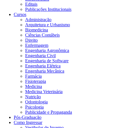
Editais
Publicações Institucionais
Cursos
Administração
Arquitetura e Urbanismo
Biomedicina
Ciências Contábeis
Direito
Enfermagem
Engenharia Agronômica
Engenharia Civil
Engenharia de Software
Engenharia Elétrica
Engenharia Mecânica
Farmácia
Fisioterapia
Medicina
Medicina Veterinária
Nutrição
Odontologia
Psicologia
Publicidade e Propaganda
Pós-Graduação
Como Ingressar
Vestibular de Inverno