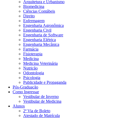
Arquitetura e Urbanismo
Biomedicina
Ciências Contábeis
Direito
Enfermagem
Engenharia Agronômica
Engenharia Civil
Engenharia de Software
Engenharia Elétrica
Engenharia Mecânica
Farmácia
Fisioterapia
Medicina
Medicina Veterinária
Nutrição
Odontologia
Psicologia
Publicidade e Propaganda
Pós-Graduação
Como Ingressar
Vestibular de Inverno
Vestibular de Medicina
Alunos
2ª Via de Boleto
Atestado de Matrícula