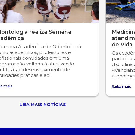
ontologia realiza Semana
Medicina
adêmica
atendim
de Vida
Semana Acadêmica de Odontologia
uniu acadêmicos, professores e
Os acadêm
ofissionais convidados em uma
participa
ogramação voltada à atualização
disciplina
ntífica, ao desenvolvimento de
vivencian
ilidades práticas e ao...
atendiment
ba mais
Saiba mais
LEIA MAIS NOTÍCIAS