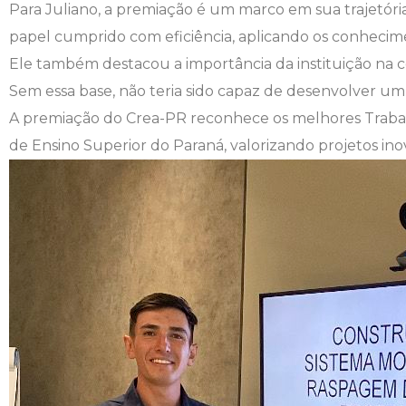
Para Juliano, a premiação é um marco em sua trajetóri
Engenharia de Software
Ensalamento
Editais
papel cumprido com eficiência, aplicando os conhecim
Ele também destacou a importância da instituição na co
Engenharia Elétrica
Horário de Aulas
Extensão
Sem essa base, não teria sido capaz de desenvolver um
A premiação do Crea-PR reconhece os melhores Trabal
Engenharia Mecânica
Manual do Acadêmico
Infocampo
de Ensino Superior do Paraná, valorizando projetos in
Farmácia
Manual de Formatura
Intercampo
Fisioterapia
Manual de Trabalhos Acadêmicos
Logos Campo Real
Medicina
Minha Biblioteca
NAPP e NAPC
Medicina Veterinária
Núcleo de Apoio Psicopedagógico
Portal do Egresso
Nutrição
Ouvidoria
Portal do RH
Odontologia
Plano de Ensino
Programa de Monitoria