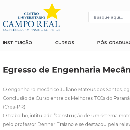
Histórico
Administração
Vestibular de Inverno
2ª Via de Boleto
Avalie a Campo Real
Reitoria
Arquitetura e Urbanismo
Vestibular de Medicina
Atestado de Matrícula
Bolsas e Incentivos
INSTITUIÇÃO
CURSOS
PÓS-GRADUA
Infraestrutura
Biomedicina
Atividades Complementares e Sociais
CPA
Editais
Ciências Contábeis
Biblioteca
COLAP
Egresso de Engenharia Mecân
Publicações Institucionais
Direito
Calendário Acadêmico
Comissão de Ética no Uso de Animais
O engenheiro mecânico Juliano Mateus dos Santos, eg
Enfermagem
Calendário de Provas
Comitê de Ética em Pesquisa
Conclusão de Curso entre os Melhores TCCs do Paran
(Crea-PR).
Engenharia Agronômica
Carteirinha de Estudante
Diploma Digital
O trabalho, intitulado “Construção de um sistema moto
pelo professor Denner Traiano e se destacou pela relev
Engenharia Civil
Central de Estágios - TCC
Educação em Direitos Humanos