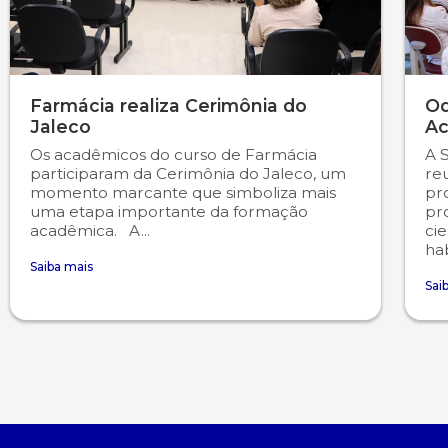
Farmácia realiza Cerimônia do
Od
Jaleco
Ac
Os acadêmicos do curso de Farmácia
A 
participaram da Cerimônia do Jaleco, um
re
momento marcante que simboliza mais
pr
uma etapa importante da formação
pr
acadêmica. A...
cie
hab
Saiba mais
Sai