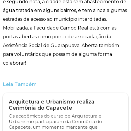
e segundo nota, a cidade está sem abastecimento de
Engenharia de Software
Ensalamento
Editais
água tratada em alguns bairros, e tem ainda algumas
estradas de acesso ao município interditadas.
Engenharia Elétrica
Horário de Aulas
Extensão
Mobilizada, a Faculdade Campo Real está com as
portas abertas como ponto de arrecadação da
Engenharia Mecânica
Manual do Acadêmico
Infocampo
Assistência Social de Guarapuava. Aberta também
para voluntários que possam de alguma forma
Farmácia
Manual de Formatura
Intercampo
colaborar!
Fisioterapia
Manual de Trabalhos Acadêmicos
Logos Campo Real
Leia Também
Medicina
Minha Biblioteca
NAPP e NAPC
Medicina Veterinária
Núcleo de Apoio Psicopedagógico
Portal do Egresso
Arquitetura e Urbanismo realiza
Cerimônia do Capacete
Nutrição
Ouvidoria
Portal do RH
Os acadêmicos do curso de Arquitetura e
Urbanismo participaram da Cerimônia do
Capacete, um momento marcante que
Odontologia
Plano de Ensino
Programa de Monitoria