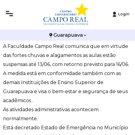
Login
Histórico
Administração
Vestibular de Inverno
2ª Via de Boleto
Avalie a Campo Real
Nota à comunidade acadêmica
Guarapuava
Reitoria
Arquitetura e Urbanismo
Vestibular de Medicina
Atestado de Matrícula
Bolsas e Incentivos
A Faculdade Campo Real comunica que em virtude
Infraestrutura
Biomedicina
Atividades Complementares e Sociais
CPA
das fortes chuvas e alagamentos as aulas estão
suspensas até 13/06, com retorno previsto para 16/06.
Editais
Ciências Contábeis
Biblioteca
COLAP
A medida está em conformidade também com as
demais Instituições de Ensino Superior de
Publicações Institucionais
Direito
Calendário Acadêmico
Comissão de Ética no Uso de Animais
Guarapuava e visa o bem-estar e segurança de seus
Enfermagem
Calendário de Provas
Comitê de Ética em Pesquisa
acadêmicos .
As atividades administrativas acontecem
Engenharia Agronômica
Carteirinha de Estudante
Diploma Digital
normalmente.
Está decretado Estado de Emergência no Município
Engenharia Civil
Central de Estágios - TCC
Educação em Direitos Humanos