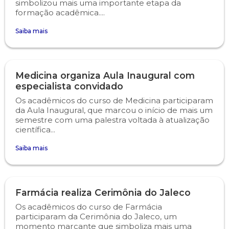
simbolizou mais uma importante etapa da
formação acadêmica....
Psicologia
Segunda Chamada
Publicações Científicas
Saiba mais
Publicidade e Propaganda
Seguro Escolar
Revistas Campo Real
Medicina organiza Aula Inaugural com
Sapien
WhatsApp Campo Real
especialista convidado
Os acadêmicos do curso de Medicina participaram
Simulado Preparatório
da Aula Inaugural, que marcou o início de mais um
semestre com uma palestra voltada à atualização
científica...
Saiba mais
Farmácia realiza Cerimônia do Jaleco
Os acadêmicos do curso de Farmácia
participaram da Cerimônia do Jaleco, um
momento marcante que simboliza mais uma