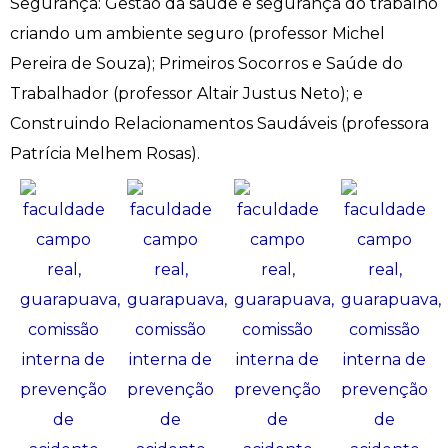
Segurança: Gestão da saúde e segurança do trabalho
criando um ambiente seguro (professor Michel
Engenharia de Software
Ensalamento
Editais
Pereira de Souza); Primeiros Socorros e Saúde do
Engenharia Elétrica
Horário de Aulas
Extensão
Trabalhador (professor Altair Justus Neto); e
Construindo Relacionamentos Saudáveis (professora
Engenharia Mecânica
Manual do Acadêmico
Infocampo
Patrícia Melhem Rosas).
Farmácia
Manual de Formatura
Intercampo
Fisioterapia
Manual de Trabalhos Acadêmicos
Logos Campo Real
Medicina
Minha Biblioteca
NAPP e NAPC
Medicina Veterinária
Núcleo de Apoio Psicopedagógico
Portal do Egresso
Nutrição
Ouvidoria
Portal do RH
Odontologia
Plano de Ensino
Programa de Monitoria