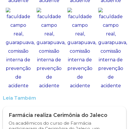
Psicologia
Segunda Chamada
Publicações Científicas
Publicidade e Propaganda
Seguro Escolar
Revistas Campo Real
Sapien
WhatsApp Campo Real
Simulado Preparatório
Leia Também
Farmácia realiza Cerimônia do Jaleco
Os acadêmicos do curso de Farmácia
participaram da Cerimônia do Jaleco, um