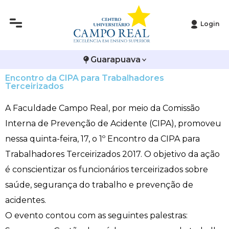
Login
Histórico
Administração
Vestibular de Inverno
2ª Via de Boleto
Avalie a Campo Real
Guarapuava
Reitoria
Arquitetura e Urbanismo
Vestibular de Medicina
Atestado de Matrícula
Bolsas e Incentivos
Encontro da CIPA para Trabalhadores
Terceirizados
Infraestrutura
Biomedicina
Atividades Complementares e Sociais
CPA
A Faculdade Campo Real, por meio da Comissão
Editais
Ciências Contábeis
Biblioteca
COLAP
Interna de Prevenção de Acidente (CIPA), promoveu
nessa quinta-feira, 17, o 1º Encontro da CIPA para
Publicações Institucionais
Direito
Calendário Acadêmico
Comissão de Ética no Uso de Animais
Trabalhadores Terceirizados 2017. O objetivo da ação
Enfermagem
Calendário de Provas
Comitê de Ética em Pesquisa
é conscientizar os funcionários terceirizados sobre
saúde, segurança do trabalho e prevenção de
Engenharia Agronômica
Carteirinha de Estudante
Diploma Digital
acidentes.
O evento contou com as seguintes palestras:
Engenharia Civil
Central de Estágios - TCC
Educação em Direitos Humanos