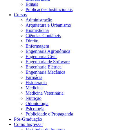
Editais
Publicações Institucionais
Cursos
Administração
Arquitetura e Urbanismo
Biomedicina
Ciências Contábeis
Direito
Enfermagem
Engenharia Agronômica
Engenharia Civil
Engenharia de Software
Engenharia Elétrica
Engenharia Mecânica
Farmácia
Fisioterapia
Medicina
Medicina Veterinária
Nutrição
Odontologia
Psicologia
Publicidade e Propaganda
Pós-Graduação
Como Ingressar
Vestibular de Inverno