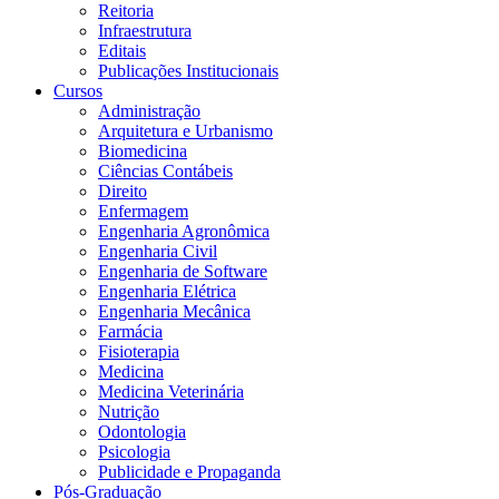
Reitoria
Infraestrutura
Editais
Publicações Institucionais
Cursos
Administração
Arquitetura e Urbanismo
Biomedicina
Ciências Contábeis
Direito
Enfermagem
Engenharia Agronômica
Engenharia Civil
Engenharia de Software
Engenharia Elétrica
Engenharia Mecânica
Farmácia
Fisioterapia
Medicina
Medicina Veterinária
Nutrição
Odontologia
Psicologia
Publicidade e Propaganda
Pós-Graduação