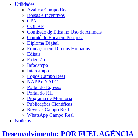
Utilidades
Avalie a Campo Real
Bolsas e Incentivos
CPA
COLAP
Comissão de Ética no Uso de Animais
Comitê de Ética em Pesquisa
Diploma Digital
Educação em Direitos Humanos
Editais
Extensão
Infocampo
Intercampo
Logos Campo Real
NAPP e NAPC
Portal do Egresso
Portal do RH
Programa de Monitoria
Publicações Científicas
Revistas Campo Real
WhatsApp Campo Real
Notícias
Desenvolvimento: POR FUEL AGÊNCIA