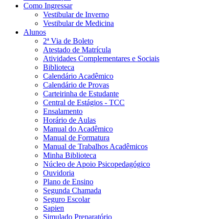
Como Ingressar
Vestibular de Inverno
Vestibular de Medicina
Alunos
2ª Via de Boleto
Atestado de Matrícula
Atividades Complementares e Sociais
Biblioteca
Calendário Acadêmico
Calendário de Provas
Carteirinha de Estudante
Central de Estágios - TCC
Ensalamento
Horário de Aulas
Manual do Acadêmico
Manual de Formatura
Manual de Trabalhos Acadêmicos
Minha Biblioteca
Núcleo de Apoio Psicopedagógico
Ouvidoria
Plano de Ensino
Segunda Chamada
Seguro Escolar
Sapien
Simulado Preparatório