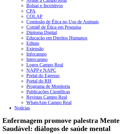
Avalie a Campo Real
Bolsas e Incentivos
CPA
COLAP
Comissão de Ética no Uso de Animais
Comitê de Ética em Pesquisa
Diploma Digital
Educação em Direitos Humanos
Editais
Extensão
Infocampo
Intercampo
Logos Campo Real
NAPP e NAPC
Portal do Egresso
Portal do RH
Programa de Monitoria
Publicações Científicas
Revistas Campo Real
WhatsApp Campo Real
Notícias
Enfermagem promove palestra Mente
Saudável: diálogos de saúde mental