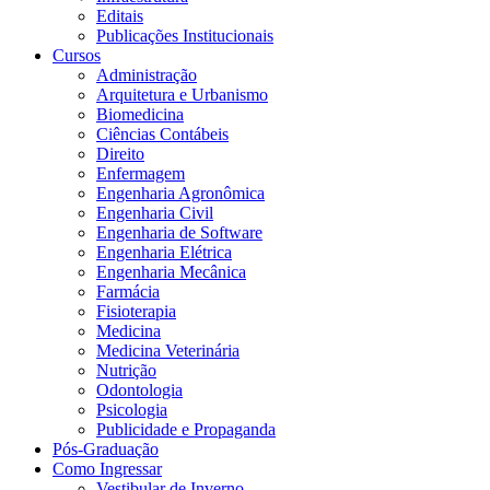
Editais
Publicações Institucionais
Cursos
Administração
Arquitetura e Urbanismo
Biomedicina
Ciências Contábeis
Direito
Enfermagem
Engenharia Agronômica
Engenharia Civil
Engenharia de Software
Engenharia Elétrica
Engenharia Mecânica
Farmácia
Fisioterapia
Medicina
Medicina Veterinária
Nutrição
Odontologia
Psicologia
Publicidade e Propaganda
Pós-Graduação
Como Ingressar
Vestibular de Inverno