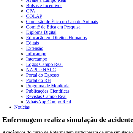
Avalie a Campo Real
Bolsas e Incentivos
CPA
COLAP
Comissão de Ética no Uso de Animais
Comitê de Ética em Pesquisa
Diploma Digital
Educação em Direitos Humanos
Editais
Extensão
Infocampo
Intercampo
Logos Campo Real
NAPP e NAPC
Portal do Egresso
Portal do RH
Programa de Monitoria
Publicações Científicas
Revistas Campo Real
WhatsApp Campo Real
Notícias
Enfermagem realiza simulação de acidente
Acadêmicos do curso de Enfermagem participaram de uma simulação de