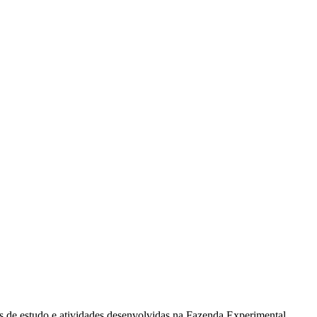
 de estudo e atividades desenvolvidas na Fazenda Experimental.