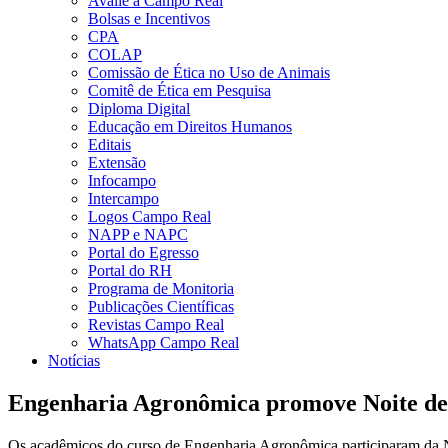
Avalie a Campo Real
Bolsas e Incentivos
CPA
COLAP
Comissão de Ética no Uso de Animais
Comitê de Ética em Pesquisa
Diploma Digital
Educação em Direitos Humanos
Editais
Extensão
Infocampo
Intercampo
Logos Campo Real
NAPP e NAPC
Portal do Egresso
Portal do RH
Programa de Monitoria
Publicações Científicas
Revistas Campo Real
WhatsApp Campo Real
Notícias
Engenharia Agronômica promove Noite de
Os acadêmicos do curso de Engenharia Agronômica participaram da No