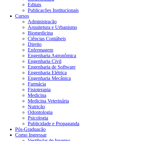
Editais
Publicações Institucionais
Cursos
Administração
Arquitetura e Urbanismo
Biomedicina
Ciências Contábeis
Direito
Enfermagem
Engenharia Agronômica
Engenharia Civil
Engenharia de Software
Engenharia Elétrica
Engenharia Mecânica
Farmácia
Fisioterapia
Medicina
Medicina Veterinária
Nutrição
Odontologia
Psicologia
Publicidade e Propaganda
Pós-Graduação
Como Ingressar
Vestibular de Inverno