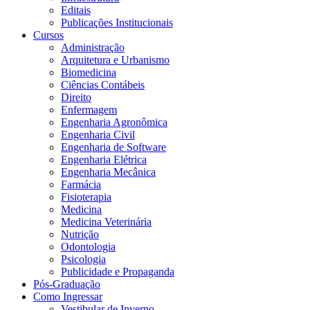
Editais
Publicações Institucionais
Cursos
Administração
Arquitetura e Urbanismo
Biomedicina
Ciências Contábeis
Direito
Enfermagem
Engenharia Agronômica
Engenharia Civil
Engenharia de Software
Engenharia Elétrica
Engenharia Mecânica
Farmácia
Fisioterapia
Medicina
Medicina Veterinária
Nutrição
Odontologia
Psicologia
Publicidade e Propaganda
Pós-Graduação
Como Ingressar
Vestibular de Inverno