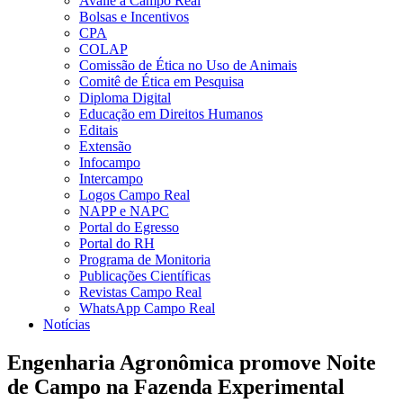
Avalie a Campo Real
Bolsas e Incentivos
CPA
COLAP
Comissão de Ética no Uso de Animais
Comitê de Ética em Pesquisa
Diploma Digital
Educação em Direitos Humanos
Editais
Extensão
Infocampo
Intercampo
Logos Campo Real
NAPP e NAPC
Portal do Egresso
Portal do RH
Programa de Monitoria
Publicações Científicas
Revistas Campo Real
WhatsApp Campo Real
Notícias
Engenharia Agronômica promove Noite
de Campo na Fazenda Experimental