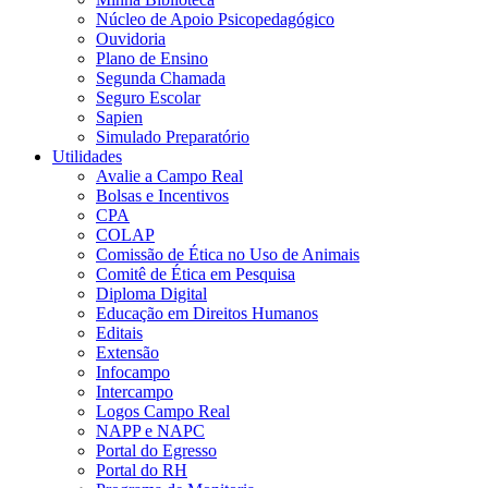
Núcleo de Apoio Psicopedagógico
Ouvidoria
Plano de Ensino
Segunda Chamada
Seguro Escolar
Sapien
Simulado Preparatório
Utilidades
Avalie a Campo Real
Bolsas e Incentivos
CPA
COLAP
Comissão de Ética no Uso de Animais
Comitê de Ética em Pesquisa
Diploma Digital
Educação em Direitos Humanos
Editais
Extensão
Infocampo
Intercampo
Logos Campo Real
NAPP e NAPC
Portal do Egresso
Portal do RH