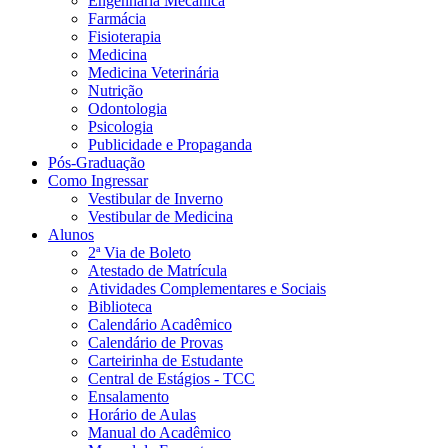
Engenharia Mecânica
Farmácia
Fisioterapia
Medicina
Medicina Veterinária
Nutrição
Odontologia
Psicologia
Publicidade e Propaganda
Pós-Graduação
Como Ingressar
Vestibular de Inverno
Vestibular de Medicina
Alunos
2ª Via de Boleto
Atestado de Matrícula
Atividades Complementares e Sociais
Biblioteca
Calendário Acadêmico
Calendário de Provas
Carteirinha de Estudante
Central de Estágios - TCC
Ensalamento
Horário de Aulas
Manual do Acadêmico