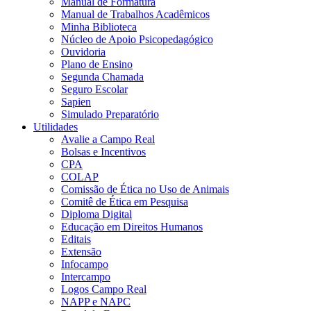
Manual de Formatura
Manual de Trabalhos Acadêmicos
Minha Biblioteca
Núcleo de Apoio Psicopedagógico
Ouvidoria
Plano de Ensino
Segunda Chamada
Seguro Escolar
Sapien
Simulado Preparatório
Utilidades
Avalie a Campo Real
Bolsas e Incentivos
CPA
COLAP
Comissão de Ética no Uso de Animais
Comitê de Ética em Pesquisa
Diploma Digital
Educação em Direitos Humanos
Editais
Extensão
Infocampo
Intercampo
Logos Campo Real
NAPP e NAPC