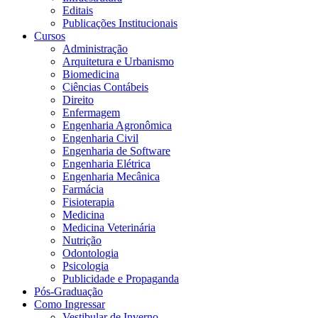
Editais
Publicações Institucionais
Cursos
Administração
Arquitetura e Urbanismo
Biomedicina
Ciências Contábeis
Direito
Enfermagem
Engenharia Agronômica
Engenharia Civil
Engenharia de Software
Engenharia Elétrica
Engenharia Mecânica
Farmácia
Fisioterapia
Medicina
Medicina Veterinária
Nutrição
Odontologia
Psicologia
Publicidade e Propaganda
Pós-Graduação
Como Ingressar
Vestibular de Inverno