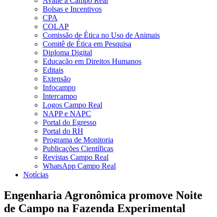
Avalie a Campo Real
Bolsas e Incentivos
CPA
COLAP
Comissão de Ética no Uso de Animais
Comitê de Ética em Pesquisa
Diploma Digital
Educação em Direitos Humanos
Editais
Extensão
Infocampo
Intercampo
Logos Campo Real
NAPP e NAPC
Portal do Egresso
Portal do RH
Programa de Monitoria
Publicações Científicas
Revistas Campo Real
WhatsApp Campo Real
Notícias
Engenharia Agronômica promove Noite
de Campo na Fazenda Experimental