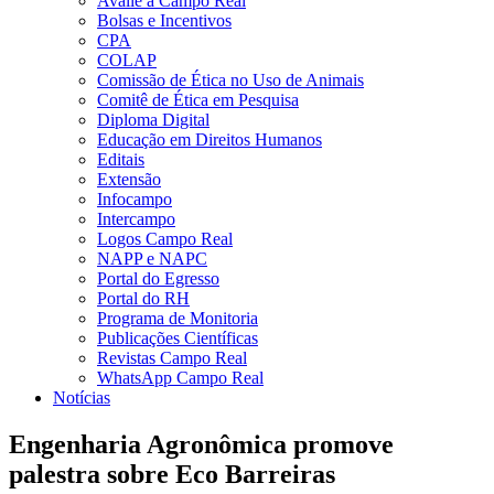
Avalie a Campo Real
Bolsas e Incentivos
CPA
COLAP
Comissão de Ética no Uso de Animais
Comitê de Ética em Pesquisa
Diploma Digital
Educação em Direitos Humanos
Editais
Extensão
Infocampo
Intercampo
Logos Campo Real
NAPP e NAPC
Portal do Egresso
Portal do RH
Programa de Monitoria
Publicações Científicas
Revistas Campo Real
WhatsApp Campo Real
Notícias
Engenharia Agronômica promove
palestra sobre Eco Barreiras