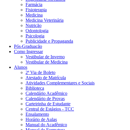
Farmácia
Fisioterapia
Medicina
Medicina Veterinária
Nutrição
Odontologia
Psicologia
Publicidade e Propaganda
Pós-Graduação
Como Ingressar
Vestibular de Inverno
Vestibular de Medicina
Alunos
2ª Via de Boleto
Atestado de Matrícula
Atividades Complementares e Sociais
Biblioteca
Calendário Acadêmico
Calendário de Provas
Carteirinha de Estudante
Central de Estágios - TCC
Ensalamento
Horário de Aulas
Manual do Acadêmico
Manual de Formatura