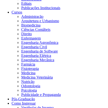
Editais
Publicações Institucionais
Cursos
Administração
Arquitetura e Urbanismo
Biomedicina
Ciências Contábeis
Direito
Enfermagem
Engenharia Agronômica
Engenharia Civil
Engenharia de Software
Engenharia Elétrica
Engenharia Mecânica
Farmácia
Fisioterapia
Medicina
Medicina Veterinária
Nutrição
Odontologia
Psicologia
Publicidade e Propaganda
Pós-Graduação
Como Ingressar
Vestibular de Inverno