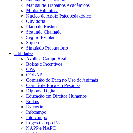
Manual de Trabalhos Acadêmicos
Minha Biblioteca
Núcleo de Apoio Psicopedagógico
Ouvidoria
Plano de Ensino
Segunda Chamada
Seguro Escolar
Sapien
Simulado Preparatório
Utilidades
Avalie a Campo Real
Bolsas e Incentivos
CPA
COLAP
Comissão de Ética no Uso de Animais
Comitê de Ética em Pesquisa
Diploma Digital
Educação em Direitos Humanos
Editais
Extensão
Infocampo
Intercampo
Logos Campo Real
NAPP e NAPC