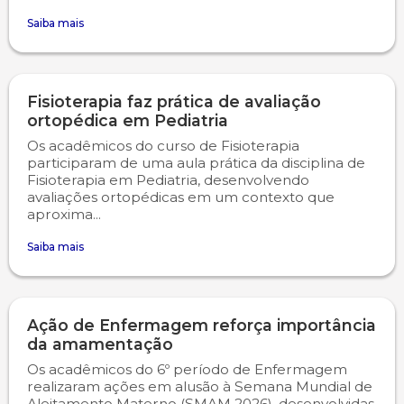
Saiba mais
Psicologia
Segunda Chamada
Publicações Científicas
Publicidade e Propaganda
Seguro Escolar
Revistas Campo Real
Fisioterapia faz prática de avaliação
ortopédica em Pediatria
Sapien
WhatsApp Campo Real
Os acadêmicos do curso de Fisioterapia
participaram de uma aula prática da disciplina de
Simulado Preparatório
Fisioterapia em Pediatria, desenvolvendo
avaliações ortopédicas em um contexto que
aproxima...
Saiba mais
Ação de Enfermagem reforça importância
da amamentação
Os acadêmicos do 6º período de Enfermagem
realizaram ações em alusão à Semana Mundial de
Aleitamento Materno (SMAM 2026), desenvolvidas