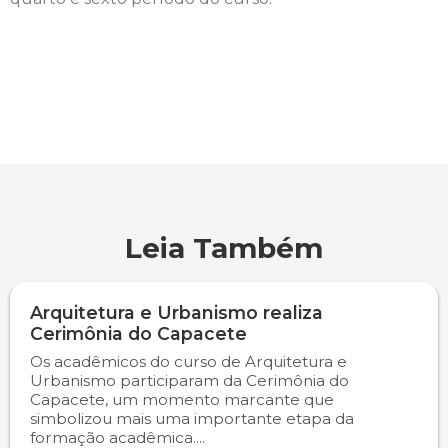
Engenharia de Software
Ensalamento
Editais
Engenharia Elétrica
Horário de Aulas
Extensão
Engenharia Mecânica
Manual do Acadêmico
Infocampo
Farmácia
Manual de Formatura
Intercampo
Fisioterapia
Manual de Trabalhos Acadêmicos
Logos Campo Real
Leia Também
Medicina
Minha Biblioteca
NAPP e NAPC
Arquitetura e Urbanismo realiza
Cerimônia do Capacete
Medicina Veterinária
Núcleo de Apoio Psicopedagógico
Portal do Egresso
Os acadêmicos do curso de Arquitetura e
Urbanismo participaram da Cerimônia do
Nutrição
Ouvidoria
Portal do RH
Capacete, um momento marcante que
simbolizou mais uma importante etapa da
formação acadêmica....
Odontologia
Plano de Ensino
Programa de Monitoria