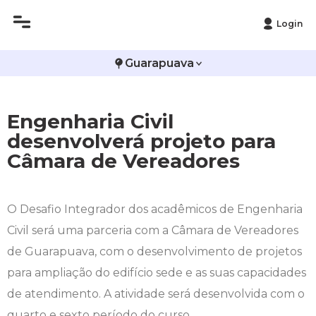
Login
Histórico
Administração
Vestibular de Inverno
2ª Via de Boleto
Avalie a Campo Real
Guarapuava
Reitoria
Arquitetura e Urbanismo
Vestibular de Medicina
Atestado de Matrícula
Bolsas e Incentivos
Engenharia Civil
Infraestrutura
Biomedicina
Atividades Complementares e Sociais
CPA
desenvolverá projeto para
Câmara de Vereadores
Editais
Ciências Contábeis
Biblioteca
COLAP
Publicações Institucionais
Direito
Calendário Acadêmico
Comissão de Ética no Uso de Animais
O Desafio Integrador dos acadêmicos de Engenharia
Civil será uma parceria com a Câmara de Vereadores
Enfermagem
Calendário de Provas
Comitê de Ética em Pesquisa
de Guarapuava, com o desenvolvimento de projetos
Engenharia Agronômica
Carteirinha de Estudante
Diploma Digital
para ampliação do edifício sede e as suas capacidades
de atendimento. A atividade será desenvolvida com o
Engenharia Civil
Central de Estágios - TCC
Educação em Direitos Humanos
quarto e sexto período do curso.