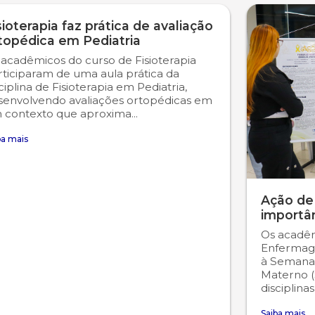
sioterapia faz prática de avaliação
topédica em Pediatria
 acadêmicos do curso de Fisioterapia
rticiparam de uma aula prática da
ciplina de Fisioterapia em Pediatria,
senvolvendo avaliações ortopédicas em
 contexto que aproxima...
ba mais
Ação de
importâ
Os acadêm
Enfermag
à Semana
Materno (
disciplina
Saiba mais