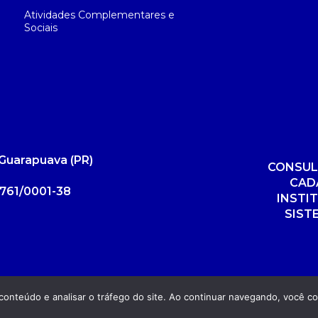
Atividades Complementares e
Sociais
Guarapuava (PR)
CONSUL
CAD
761/0001-38
INSTI
SIST
r conteúdo e analisar o tráfego do site. Ao continuar navegando, você 
Dese