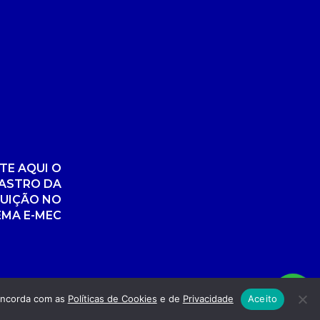
TE AQUI O
ASTRO DA
TUIÇÃO NO
EMA E-MEC
concorda com as
Políticas de Cookies
e de
Privacidade
Aceito
nvolvimento: POR FUEL AGÊNCIA WEB