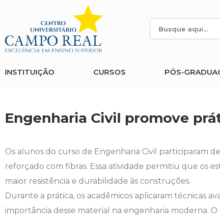
Histórico
Administração
Vestibular de Inverno
2ª Via de Boleto
Avalie a Campo Real
Reitoria
Arquitetura e Urbanismo
Vestibular de Medicina
Atestado de Matrícula
Bolsas e Incentivos
INSTITUIÇÃO
CURSOS
PÓS-GRADUA
Infraestrutura
Biomedicina
Atividades Complementares e Sociais
CPA
Editais
Ciências Contábeis
Biblioteca
COLAP
Engenharia Civil promove prát
Publicações Institucionais
Direito
Calendário Acadêmico
Comissão de Ética no Uso de Animais
Os alunos do curso de Engenharia Civil participaram d
Enfermagem
Calendário de Provas
Comitê de Ética em Pesquisa
reforçado com fibras. Essa atividade permitiu que os 
maior resistência e durabilidade às construções.
Engenharia Agronômica
Carteirinha de Estudante
Diploma Digital
Durante a prática, os acadêmicos aplicaram técnicas av
importância desse material na engenharia moderna. O o
Engenharia Civil
Central de Estágios - TCC
Educação em Direitos Humanos