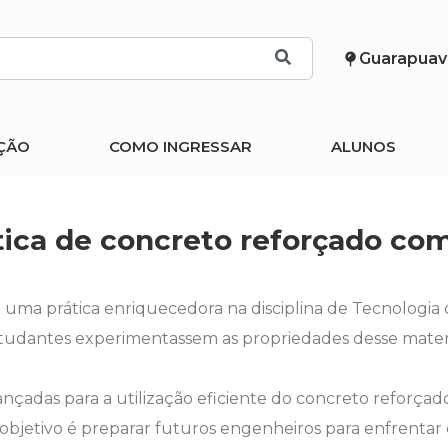
Guarapuav
ÇÃO
COMO INGRESSAR
ALUNOS
ica de concreto reforçado com
e uma prática enriquecedora na disciplina de Tecnologi
estudantes experimentassem as propriedades desse mater
ançadas para a utilização eficiente do concreto reforçad
bjetivo é preparar futuros engenheiros para enfrentar o