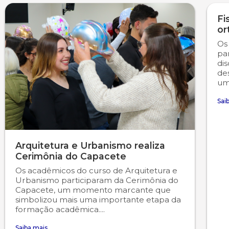
Fi
Psicologia
Segunda Chamada
Publicações Científicas
or
Os
Publicidade e Propaganda
Seguro Escolar
Revistas Campo Real
pa
dis
de
Sapien
WhatsApp Campo Real
um
Simulado Preparatório
Sai
Arquitetura e Urbanismo realiza
Cerimônia do Capacete
Os acadêmicos do curso de Arquitetura e
Urbanismo participaram da Cerimônia do
Capacete, um momento marcante que
simbolizou mais uma importante etapa da
formação acadêmica....
Saiba mais