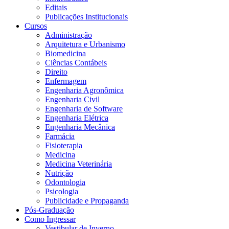
Editais
Publicações Institucionais
Cursos
Administração
Arquitetura e Urbanismo
Biomedicina
Ciências Contábeis
Direito
Enfermagem
Engenharia Agronômica
Engenharia Civil
Engenharia de Software
Engenharia Elétrica
Engenharia Mecânica
Farmácia
Fisioterapia
Medicina
Medicina Veterinária
Nutrição
Odontologia
Psicologia
Publicidade e Propaganda
Pós-Graduação
Como Ingressar
Vestibular de Inverno