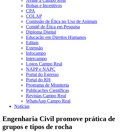
Avalie a Campo Real
Bolsas e Incentivos
CPA
COLAP
Comissão de Ética no Uso de Animais
Comitê de Ética em Pesquisa
Diploma Digital
Educação em Direitos Humanos
Editais
Extensão
Infocampo
Intercampo
Logos Campo Real
NAPP e NAPC
Portal do Egresso
Portal do RH
Programa de Monitoria
Publicações Científicas
Revistas Campo Real
WhatsApp Campo Real
Notícias
Engenharia Civil promove prática de
grupos e tipos de rocha