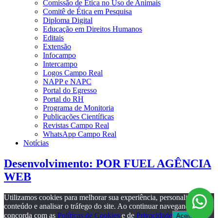
Comissão de Ética no Uso de Animais
Comitê de Ética em Pesquisa
Diploma Digital
Educação em Direitos Humanos
Editais
Extensão
Infocampo
Intercampo
Logos Campo Real
NAPP e NAPC
Portal do Egresso
Portal do RH
Programa de Monitoria
Publicações Científicas
Revistas Campo Real
WhatsApp Campo Real
Notícias
Desenvolvimento: POR FUEL AGÊNCIA
WEB
Utilizamos cookies para melhorar sua experiência, personalizar
conteúdo e analisar o tráfego do site. Ao continuar navegando, você
concorda com as
Políticas de Cookies
e de
Privacidade
Aceito