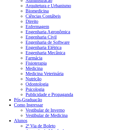
Administração
Arquitetura e Urbanismo
Biomedicina
Ciências Contábeis
Direito
Enfermagem
Engenharia Agronômica
Engenharia Civil
Engenharia de Software
Engenharia Elétrica
Engenharia Mecânica
Farmácia
Fisioterapia
Medicina
Medicina Veterinária
Nutrição
Odontologia
Psicologia
Publicidade e Propaganda
Pós-Graduação
Como Ingressar
Vestibular de Inverno
Vestibular de Medicina
Alunos
2ª Via de Boleto