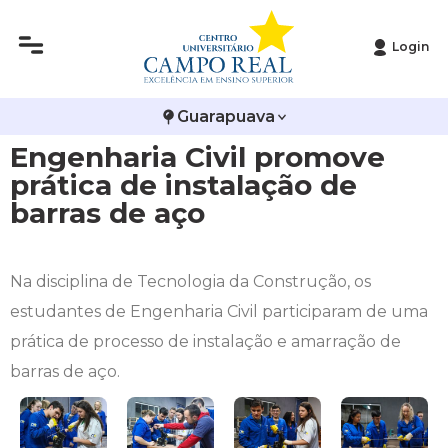
Login
Histórico
Administração
Vestibular de Inverno
2ª Via de Boleto
Avalie a Campo Real
Guarapuava
Reitoria
Arquitetura e Urbanismo
Vestibular de Medicina
Atestado de Matrícula
Bolsas e Incentivos
Engenharia Civil promove
Infraestrutura
Biomedicina
Atividades Complementares e Sociais
CPA
prática de instalação de
barras de aço
Editais
Ciências Contábeis
Biblioteca
COLAP
Publicações Institucionais
Direito
Calendário Acadêmico
Comissão de Ética no Uso de Animais
Na disciplina de Tecnologia da Construção, os
estudantes de Engenharia Civil participaram de uma
Enfermagem
Calendário de Provas
Comitê de Ética em Pesquisa
prática de processo de instalação e amarração de
barras de aço.
Engenharia Agronômica
Carteirinha de Estudante
Diploma Digital
Engenharia Civil
Central de Estágios - TCC
Educação em Direitos Humanos