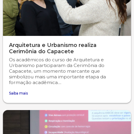
Psicologia
Segunda Chamada
Publicações Científicas
Publicidade e Propaganda
Seguro Escolar
Revistas Campo Real
Sapien
WhatsApp Campo Real
Arquitetura e Urbanismo realiza
Cerimônia do Capacete
Simulado Preparatório
Os acadêmicos do curso de Arquitetura e
Urbanismo participaram da Cerimônia do
Capacete, um momento marcante que
simbolizou mais uma importante etapa da
formação acadêmica....
Saiba mais