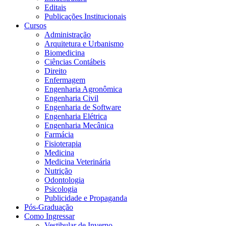
Editais
Publicações Institucionais
Cursos
Administração
Arquitetura e Urbanismo
Biomedicina
Ciências Contábeis
Direito
Enfermagem
Engenharia Agronômica
Engenharia Civil
Engenharia de Software
Engenharia Elétrica
Engenharia Mecânica
Farmácia
Fisioterapia
Medicina
Medicina Veterinária
Nutrição
Odontologia
Psicologia
Publicidade e Propaganda
Pós-Graduação
Como Ingressar
Vestibular de Inverno