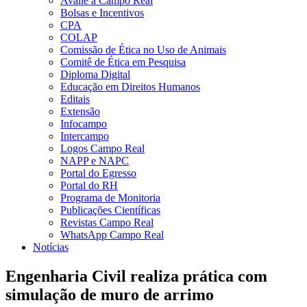
Avalie a Campo Real
Bolsas e Incentivos
CPA
COLAP
Comissão de Ética no Uso de Animais
Comitê de Ética em Pesquisa
Diploma Digital
Educação em Direitos Humanos
Editais
Extensão
Infocampo
Intercampo
Logos Campo Real
NAPP e NAPC
Portal do Egresso
Portal do RH
Programa de Monitoria
Publicações Científicas
Revistas Campo Real
WhatsApp Campo Real
Notícias
Engenharia Civil realiza prática com
simulação de muro de arrimo