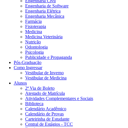
Engenharia Civil
Engenharia de Software
Engenharia Elétrica
Engenharia Mecânica
Farmácia
Fisioterapia
Medicina
Medicina Veterinária
Nutrição
Odontologia
Psicologia
Publicidade e Propaganda
Pós-Graduação
Como Ingressar
Vestibular de Inverno
Vestibular de Medicina
Alunos
2ª Via de Boleto
Atestado de Matrícula
Atividades Complementares e Sociais
Biblioteca
Calendário Acadêmico
Calendário de Provas
Carteirinha de Estudante
Central de Estágios - TCC