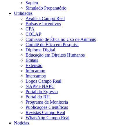
Sapien
Simulado Preparatório
Utilidades
Avalie a Campo Real
Bolsas e Incentivos
CPA
COLAP
Comissão de Ética no Uso de Animais
Comitê de Ética em Pesquisa
Diploma Digital
Educação em Direitos Humanos
Editais
Extensão
Infocampo
Intercampo
Logos Campo Real
NAPP e NAPC
Portal do Egresso
Portal do RH
Programa de Monitoria
Publicações Científicas
Revistas Campo Real
WhatsApp Campo Real
Notícias