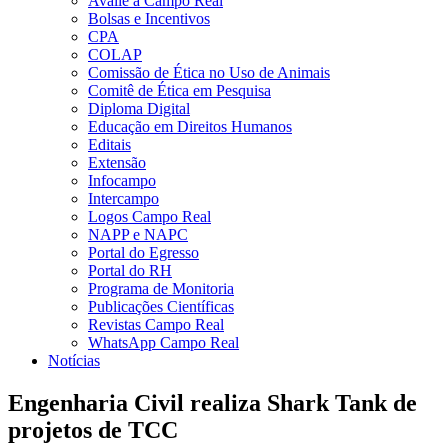
Avalie a Campo Real
Bolsas e Incentivos
CPA
COLAP
Comissão de Ética no Uso de Animais
Comitê de Ética em Pesquisa
Diploma Digital
Educação em Direitos Humanos
Editais
Extensão
Infocampo
Intercampo
Logos Campo Real
NAPP e NAPC
Portal do Egresso
Portal do RH
Programa de Monitoria
Publicações Científicas
Revistas Campo Real
WhatsApp Campo Real
Notícias
Engenharia Civil realiza Shark Tank de
projetos de TCC