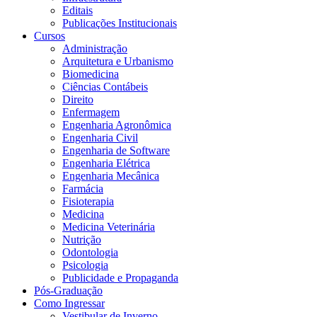
Editais
Publicações Institucionais
Cursos
Administração
Arquitetura e Urbanismo
Biomedicina
Ciências Contábeis
Direito
Enfermagem
Engenharia Agronômica
Engenharia Civil
Engenharia de Software
Engenharia Elétrica
Engenharia Mecânica
Farmácia
Fisioterapia
Medicina
Medicina Veterinária
Nutrição
Odontologia
Psicologia
Publicidade e Propaganda
Pós-Graduação
Como Ingressar
Vestibular de Inverno