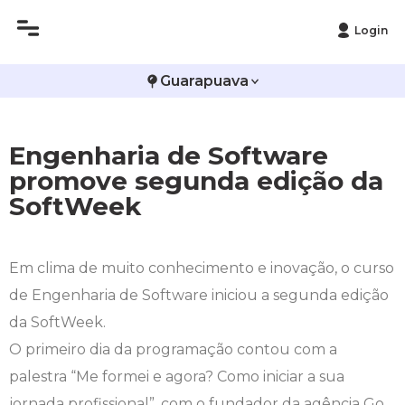
Login
Histórico
Administração
Vestibular de Inverno
2ª Via de Boleto
Avalie a Campo Real
Guarapuava
Reitoria
Arquitetura e Urbanismo
Vestibular de Medicina
Atestado de Matrícula
Bolsas e Incentivos
Engenharia de Software
Infraestrutura
Biomedicina
Atividades Complementares e Sociais
CPA
promove segunda edição da
SoftWeek
Editais
Ciências Contábeis
Biblioteca
COLAP
Publicações Institucionais
Direito
Calendário Acadêmico
Comissão de Ética no Uso de Animais
Em clima de muito conhecimento e inovação, o curso
de Engenharia de Software iniciou a segunda edição
Enfermagem
Calendário de Provas
Comitê de Ética em Pesquisa
da SoftWeek.
Engenharia Agronômica
Carteirinha de Estudante
Diploma Digital
O primeiro dia da programação contou com a
palestra “Me formei e agora? Como iniciar a sua
Engenharia Civil
Central de Estágios - TCC
Educação em Direitos Humanos
jornada profissional”, com o fundador da agência Go