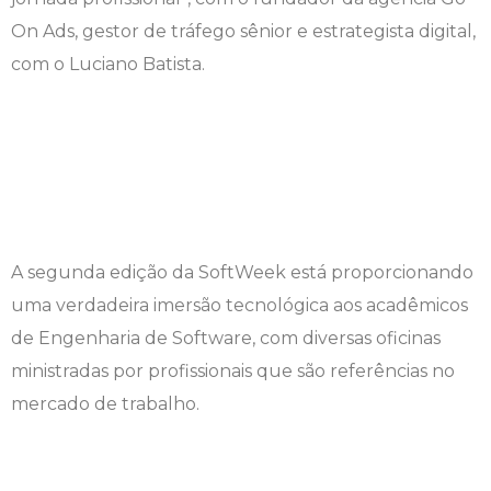
On Ads, gestor de tráfego sênior e estrategista digital,
Engenharia de Software
Ensalamento
Editais
com o Luciano Batista.
Engenharia Elétrica
Horário de Aulas
Extensão
Engenharia Mecânica
Manual do Acadêmico
Infocampo
Farmácia
Manual de Formatura
Intercampo
Fisioterapia
Manual de Trabalhos Acadêmicos
Logos Campo Real
A segunda edição da SoftWeek está proporcionando
uma verdadeira imersão tecnológica aos acadêmicos
Medicina
Minha Biblioteca
NAPP e NAPC
de Engenharia de Software, com diversas oficinas
ministradas por profissionais que são referências no
Medicina Veterinária
Núcleo de Apoio Psicopedagógico
Portal do Egresso
mercado de trabalho.
Nutrição
Ouvidoria
Portal do RH
Odontologia
Plano de Ensino
Programa de Monitoria