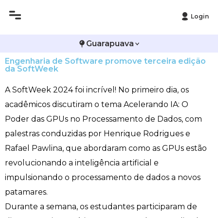
Login
Histórico
Administração
Vestibular de Inverno
2ª Via de Boleto
Avalie a Campo Real
Guarapuava
Engenharia de Software promove terceira edição
Reitoria
Arquitetura e Urbanismo
Vestibular de Medicina
Atestado de Matrícula
Bolsas e Incentivos
da SoftWeek
Infraestrutura
Biomedicina
Atividades Complementares e Sociais
CPA
A SoftWeek 2024 foi incrível! No primeiro dia, os
acadêmicos discutiram o tema Acelerando IA: O
Editais
Ciências Contábeis
Biblioteca
COLAP
Poder das GPUs no Processamento de Dados, com
palestras conduzidas por Henrique Rodrigues e
Publicações Institucionais
Direito
Calendário Acadêmico
Comissão de Ética no Uso de Animais
Rafael Pawlina, que abordaram como as GPUs estão
Enfermagem
Calendário de Provas
Comitê de Ética em Pesquisa
revolucionando a inteligência artificial e
impulsionando o processamento de dados a novos
Engenharia Agronômica
Carteirinha de Estudante
Diploma Digital
patamares.
Durante a semana, os estudantes participaram de
Engenharia Civil
Central de Estágios - TCC
Educação em Direitos Humanos