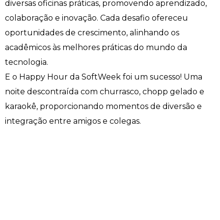
diversas oficinas práticas, promovendo aprendizado,
Engenharia de Software
Ensalamento
Editais
colaboração e inovação. Cada desafio ofereceu
oportunidades de crescimento, alinhando os
Engenharia Elétrica
Horário de Aulas
Extensão
acadêmicos às melhores práticas do mundo da
tecnologia.
Engenharia Mecânica
Manual do Acadêmico
Infocampo
E o Happy Hour da SoftWeek foi um sucesso! Uma
noite descontraída com churrasco, chopp gelado e
Farmácia
Manual de Formatura
Intercampo
karaokê, proporcionando momentos de diversão e
Fisioterapia
Manual de Trabalhos Acadêmicos
Logos Campo Real
integração entre amigos e colegas.
Medicina
Minha Biblioteca
NAPP e NAPC
Medicina Veterinária
Núcleo de Apoio Psicopedagógico
Portal do Egresso
Nutrição
Ouvidoria
Portal do RH
Odontologia
Plano de Ensino
Programa de Monitoria