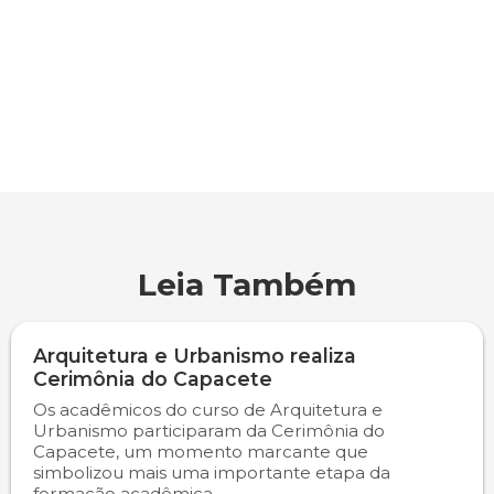
Engenharia de Software
Ensalamento
Editais
Engenharia Elétrica
Horário de Aulas
Extensão
Engenharia Mecânica
Manual do Acadêmico
Infocampo
Farmácia
Manual de Formatura
Intercampo
Fisioterapia
Manual de Trabalhos Acadêmicos
Logos Campo Real
Leia Também
Medicina
Minha Biblioteca
NAPP e NAPC
Arquitetura e Urbanismo realiza
Medicina Veterinária
Núcleo de Apoio Psicopedagógico
Portal do Egresso
Cerimônia do Capacete
Os acadêmicos do curso de Arquitetura e
Urbanismo participaram da Cerimônia do
Nutrição
Ouvidoria
Portal do RH
Capacete, um momento marcante que
simbolizou mais uma importante etapa da
Odontologia
Plano de Ensino
Programa de Monitoria
formação acadêmica....