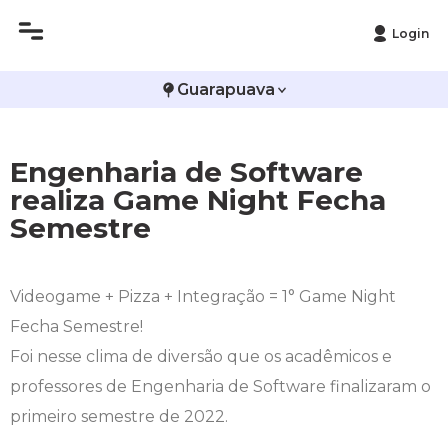
Login
Histórico
Administração
Vestibular de Inverno
2ª Via de Boleto
Avalie a Campo Real
Guarapuava
Reitoria
Arquitetura e Urbanismo
Vestibular de Medicina
Atestado de Matrícula
Bolsas e Incentivos
Engenharia de Software
Infraestrutura
Biomedicina
Atividades Complementares e Sociais
CPA
realiza Game Night Fecha
Semestre
Editais
Ciências Contábeis
Biblioteca
COLAP
Publicações Institucionais
Direito
Calendário Acadêmico
Comissão de Ética no Uso de Animais
Videogame + Pizza + Integração = 1° Game Night
Fecha Semestre!
Enfermagem
Calendário de Provas
Comitê de Ética em Pesquisa
Foi nesse clima de diversão que os acadêmicos e
Engenharia Agronômica
Carteirinha de Estudante
Diploma Digital
professores de Engenharia de Software finalizaram o
primeiro semestre de 2022.
Engenharia Civil
Central de Estágios - TCC
Educação em Direitos Humanos