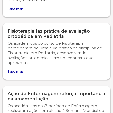
Saiba mais
Psicologia
Segunda Chamada
Publicações Científicas
Publicidade e Propaganda
Seguro Escolar
Revistas Campo Real
Fisioterapia faz prática de avaliação
ortopédica em Pediatria
Sapien
WhatsApp Campo Real
Os acadêmicos do curso de Fisioterapia
participaram de uma aula prática da disciplina de
Simulado Preparatório
Fisioterapia em Pediatria, desenvolvendo
avaliações ortopédicas em um contexto que
aproxima...
Saiba mais
Ação de Enfermagem reforça importância
da amamentação
Os acadêmicos do 6º período de Enfermagem
realizaram ações em alusão à Semana Mundial de