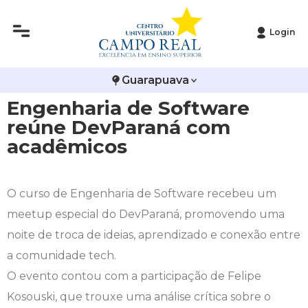
Login
Histórico
Administração
Vestibular de Inverno
2ª Via de Boleto
Avalie a Campo Real
Guarapuava
Reitoria
Arquitetura e Urbanismo
Vestibular de Medicina
Atestado de Matrícula
Bolsas e Incentivos
Engenharia de Software
Infraestrutura
Biomedicina
Atividades Complementares e Sociais
CPA
reúne DevParaná com
acadêmicos
Editais
Ciências Contábeis
Biblioteca
COLAP
Publicações Institucionais
Direito
Calendário Acadêmico
Comissão de Ética no Uso de Animais
O curso de Engenharia de Software recebeu um
meetup especial do DevParaná, promovendo uma
Enfermagem
Calendário de Provas
Comitê de Ética em Pesquisa
noite de troca de ideias, aprendizado e conexão entre
a comunidade tech.
Engenharia Agronômica
Carteirinha de Estudante
Diploma Digital
O evento contou com a participação de Felipe
Kosouski, que trouxe uma análise crítica sobre o
Engenharia Civil
Central de Estágios - TCC
Educação em Direitos Humanos