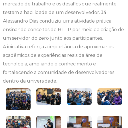
mercado de trabalho e os desafios que realmente
Engenharia de Software
Ensalamento
Editais
testam a habilidade de um desenvolvedor. Já
Alessandro Dias conduziu uma atividade prática,
Engenharia Elétrica
Horário de Aulas
Extensão
ensinando conceitos de HTTP por meio da criação de
um servidor do zero junto aos participantes.
Engenharia Mecânica
Manual do Acadêmico
Infocampo
A iniciativa reforça a importância de aproximar os
Farmácia
Manual de Formatura
Intercampo
acadêmicos de experiências reais da área de
tecnologia, ampliando o conhecimento e
Fisioterapia
Manual de Trabalhos Acadêmicos
Logos Campo Real
fortalecendo a comunidade de desenvolvedores
dentro da universidade.
Medicina
Minha Biblioteca
NAPP e NAPC
Medicina Veterinária
Núcleo de Apoio Psicopedagógico
Portal do Egresso
Nutrição
Ouvidoria
Portal do RH
Odontologia
Plano de Ensino
Programa de Monitoria