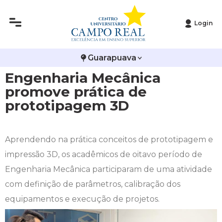
Login
Histórico
Administração
Vestibular de Inverno
2ª Via de Boleto
Avalie a Campo Real
Guarapuava
Reitoria
Arquitetura e Urbanismo
Vestibular de Medicina
Atestado de Matrícula
Bolsas e Incentivos
Engenharia Mecânica
Infraestrutura
Biomedicina
Atividades Complementares e Sociais
CPA
promove prática de
prototipagem 3D
Editais
Ciências Contábeis
Biblioteca
COLAP
Publicações Institucionais
Direito
Calendário Acadêmico
Comissão de Ética no Uso de Animais
Aprendendo na prática conceitos de prototipagem e
impressão 3D, os acadêmicos de oitavo período de
Enfermagem
Calendário de Provas
Comitê de Ética em Pesquisa
Engenharia Mecânica participaram de uma atividade
com definição de parâmetros, calibração dos
Engenharia Agronômica
Carteirinha de Estudante
Diploma Digital
equipamentos e execução de projetos.
Engenharia Civil
Central de Estágios - TCC
Educação em Direitos Humanos