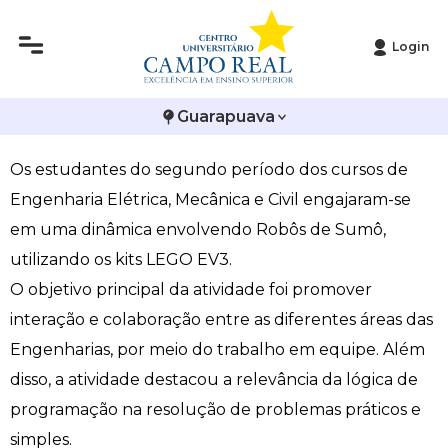
Login
Histórico
Administração
Vestibular de Inverno
2ª Via de Boleto
Avalie a Campo Real
Engenharias desenvolvem competições de sumô
Guarapuava
Reitoria
Arquitetura e Urbanismo
Vestibular de Medicina
Atestado de Matrícula
Bolsas e Incentivos
de robôs
Os estudantes do segundo período dos cursos de
Infraestrutura
Biomedicina
Atividades Complementares e Sociais
CPA
Engenharia Elétrica, Mecânica e Civil engajaram-se
Editais
Ciências Contábeis
Biblioteca
COLAP
em uma dinâmica envolvendo Robôs de Sumô,
utilizando os kits LEGO EV3.
Publicações Institucionais
Direito
Calendário Acadêmico
Comissão de Ética no Uso de Animais
O objetivo principal da atividade foi promover
interação e colaboração entre as diferentes áreas das
Enfermagem
Calendário de Provas
Comitê de Ética em Pesquisa
Engenharias, por meio do trabalho em equipe. Além
disso, a atividade destacou a relevância da lógica de
Engenharia Agronômica
Carteirinha de Estudante
Diploma Digital
programação na resolução de problemas práticos e
Engenharia Civil
Central de Estágios - TCC
Educação em Direitos Humanos
simples.