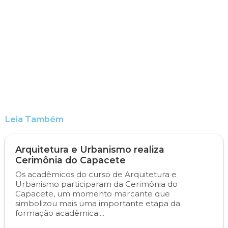
Engenharia de Software
Ensalamento
Editais
Engenharia Elétrica
Horário de Aulas
Extensão
Engenharia Mecânica
Manual do Acadêmico
Infocampo
Farmácia
Manual de Formatura
Intercampo
Leia Também
Fisioterapia
Manual de Trabalhos Acadêmicos
Logos Campo Real
Medicina
Minha Biblioteca
NAPP e NAPC
Arquitetura e Urbanismo realiza
Cerimônia do Capacete
Medicina Veterinária
Núcleo de Apoio Psicopedagógico
Portal do Egresso
Os acadêmicos do curso de Arquitetura e
Urbanismo participaram da Cerimônia do
Capacete, um momento marcante que
Nutrição
Ouvidoria
Portal do RH
simbolizou mais uma importante etapa da
formação acadêmica....
Odontologia
Plano de Ensino
Programa de Monitoria