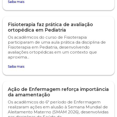
Saiba mais
Psicologia
Segunda Chamada
Publicações Científicas
Fisioterapia faz prática de avaliação
Publicidade e Propaganda
Seguro Escolar
Revistas Campo Real
ortopédica em Pediatria
Os acadêmicos do curso de Fisioterapia
Sapien
WhatsApp Campo Real
participaram de uma aula prática da disciplina de
Fisioterapia em Pediatria, desenvolvendo
Simulado Preparatório
avaliações ortopédicas em um contexto que
aproxima...
Saiba mais
Ação de Enfermagem reforça importância
da amamentação
Os acadêmicos do 6º período de Enfermagem
realizaram ações em alusão à Semana Mundial de
Aleitamento Materno (SMAM 2026), desenvolvidas
nas disciplinas de Saúde da...