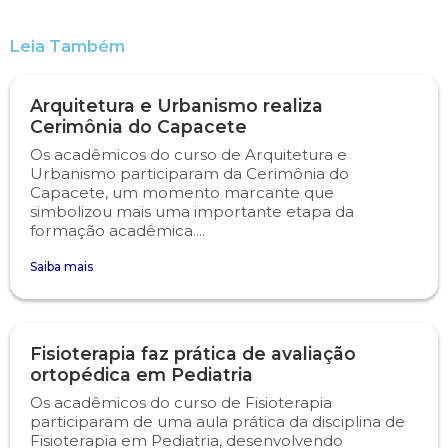
Psicologia
Segunda Chamada
Publicações Científicas
Leia Também
Publicidade e Propaganda
Seguro Escolar
Revistas Campo Real
Arquitetura e Urbanismo realiza
Cerimônia do Capacete
Sapien
WhatsApp Campo Real
Os acadêmicos do curso de Arquitetura e
Urbanismo participaram da Cerimônia do
Capacete, um momento marcante que
Simulado Preparatório
simbolizou mais uma importante etapa da
formação acadêmica....
Saiba mais
Fisioterapia faz prática de avaliação
ortopédica em Pediatria
Os acadêmicos do curso de Fisioterapia
participaram de uma aula prática da disciplina de
Fisioterapia em Pediatria, desenvolvendo