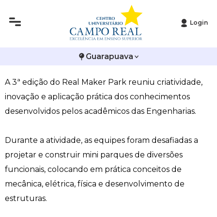
Login
Histórico
Administração
Vestibular de Inverno
2ª Via de Boleto
Avalie a Campo Real
Engenharias promovem 3ª edição do Real Maker
Guarapuava
Reitoria
Arquitetura e Urbanismo
Vestibular de Medicina
Atestado de Matrícula
Bolsas e Incentivos
Park
A 3ª edição do Real Maker Park reuniu criatividade,
Infraestrutura
Biomedicina
Atividades Complementares e Sociais
CPA
inovação e aplicação prática dos conhecimentos
Editais
Ciências Contábeis
Biblioteca
COLAP
desenvolvidos pelos acadêmicos das Engenharias.
Publicações Institucionais
Direito
Calendário Acadêmico
Comissão de Ética no Uso de Animais
Durante a atividade, as equipes foram desafiadas a
projetar e construir mini parques de diversões
Enfermagem
Calendário de Provas
Comitê de Ética em Pesquisa
funcionais, colocando em prática conceitos de
mecânica, elétrica, física e desenvolvimento de
Engenharia Agronômica
Carteirinha de Estudante
Diploma Digital
estruturas.
Engenharia Civil
Central de Estágios - TCC
Educação em Direitos Humanos