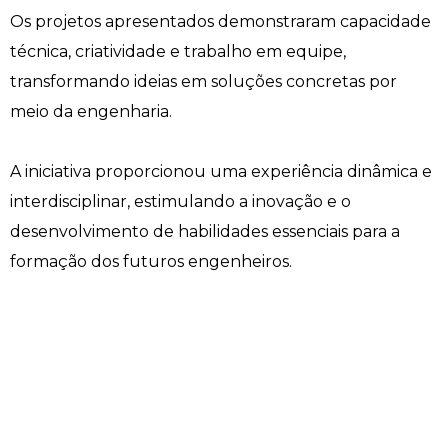
Os projetos apresentados demonstraram capacidade
Engenharia de Software
Ensalamento
Editais
técnica, criatividade e trabalho em equipe,
transformando ideias em soluções concretas por
Engenharia Elétrica
Horário de Aulas
Extensão
meio da engenharia.
Engenharia Mecânica
Manual do Acadêmico
Infocampo
A iniciativa proporcionou uma experiência dinâmica e
Farmácia
Manual de Formatura
Intercampo
interdisciplinar, estimulando a inovação e o
desenvolvimento de habilidades essenciais para a
Fisioterapia
Manual de Trabalhos Acadêmicos
Logos Campo Real
formação dos futuros engenheiros.
Medicina
Minha Biblioteca
NAPP e NAPC
Medicina Veterinária
Núcleo de Apoio Psicopedagógico
Portal do Egresso
Nutrição
Ouvidoria
Portal do RH
Odontologia
Plano de Ensino
Programa de Monitoria