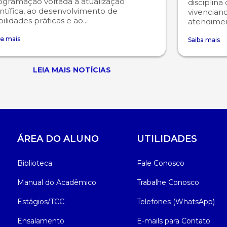
ogramação voltada à atualização
disciplina
ntífica, ao desenvolvimento de
vivencian
ilidades práticas e ao...
atendiment
ba mais
Saiba mais
LEIA MAIS NOTÍCIAS
ÁREA DO ALUNO
UTILIDADES
Biblioteca
Fale Conosco
Manual do Acadêmico
Trabalhe Conosco
Estágios/TCC
Telefones (WhatsApp)
Ensalamento
E-mails para Contato