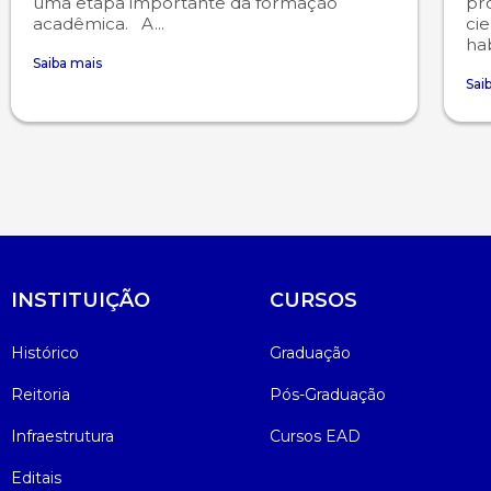
uma etapa importante da formação
pr
acadêmica. A...
cie
hab
Psicologia
Segunda Chamada
Publicações Científicas
Saiba mais
Sai
Publicidade e Propaganda
Seguro Escolar
Revistas Campo Real
Sapien
WhatsApp Campo Real
Simulado Preparatório
INSTITUIÇÃO
CURSOS
Histórico
Graduação
Reitoria
Pós-Graduação
Infraestrutura
Cursos EAD
Editais